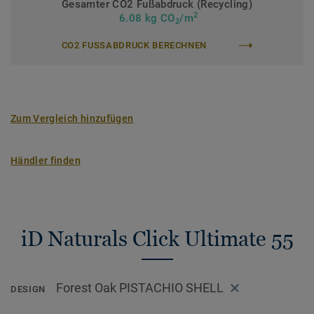
Gesamter CO2 Fußabdruck (Recycling)
2
>> Erfahren Sie mehr über Tarkett Klick Vinyl.
6.08 kg CO
/m
2
CO2 FUSSABDRUCK BERECHNEN
Zum Vergleich hinzufügen
Händler finden
iD Naturals Click Ultimate 55
Forest Oak PISTACHIO SHELL
DESIGN