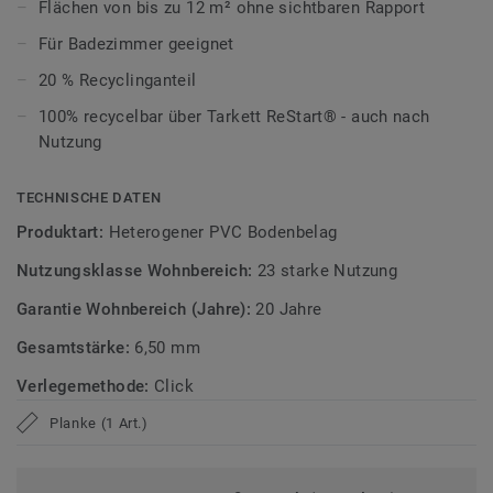
Flächen von bis zu 12 m² ohne sichtbaren Rapport
schnell und unkompliziert per Klicksystem verlegen. Kleine
Unebenheiten im Untergrund werden ausgeglichen, wodurch
Für Badezimmer geeignet
sich der Boden besonders für Renovierungen eignet.
20 % Recyclinganteil
Ultramatte Oberfläche für den Alltag
100% recycelbar über Tarkett ReStart® - auch nach
Nutzung
Die Tektanium-Oberfläche sorgt für eine authentische,
ultramatte Optik und schützt zuverlässig vor Kratzern,
TECHNISCHE DATEN
Flecken und Abrieb – ideal für stark genutzte Wohnräume.
Produktart:
Heterogener PVC Bodenbelag
Zirkulär gedacht
Nutzungsklasse Wohnbereich:
23 starke Nutzung
Hergestellt in Europa mit 20 % Recyclinganteil und zu 100%
Garantie Wohnbereich (Jahre):
20 Jahre
recycelbar. Zudem ist der Bodenbelag phthalatfrei und
Gesamtstärke:
6,50 mm
weist sehr niedrige VOC-Emissionen auf, geprüft nach
anerkannten Standards.
Verlegemethode:
Click
iD Naturals Click Ultimate ist auch mit 0,70 mm
Planke (1 Art.)
Nutzschichtstärke verfügbar, geeignet für den Einsatz im
Objekt (
Link zur Kollektion
).