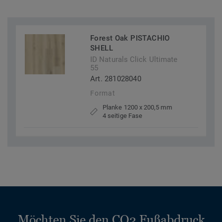
Forest Oak PISTACHIO
SHELL
ID Naturals Click Ultimate
55
Art. 281028040
Format
Planke 1200 x 200,5 mm
4 seitige Fase
Möchten Sie den CO2 Fußabdruck