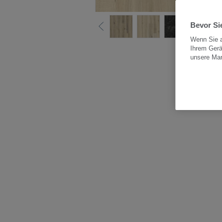
Bevor Sie
Wenn Sie a
Ihrem Gerä
Alle
unsere Ma