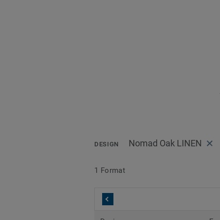
Nomad Oak LINEN
DESIGN
1 Format