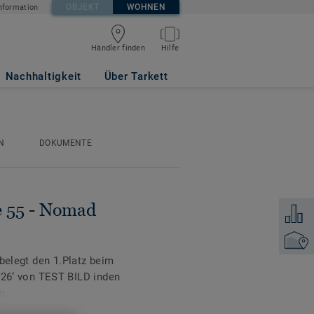
OBJEKT
WOHNEN
nformation
Händler finden
Hilfe
N
Nachhaltigkeit
Über Tarkett
N
DOKUMENTE
e 55 - Nomad
Zum Ver
Händler
 belegt den 1.Platz beim
‘ von TEST BILD inden
n.