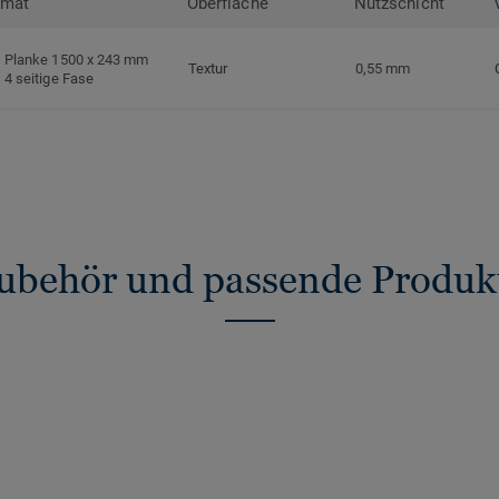
rmat
Oberfläche
Nutzschicht
Planke 1500 x 243 mm
Textur
0,55 mm
4 seitige Fase
ubehör und passende Produk