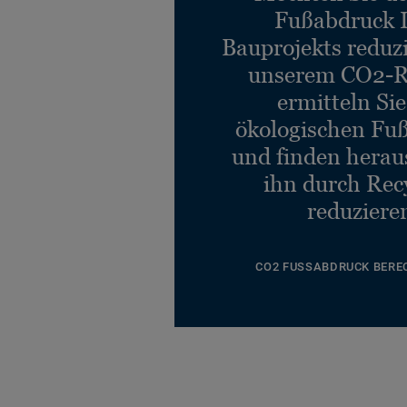
Fußabdruck 
Bauprojekts reduz
unserem CO2-R
ermitteln Si
ökologischen Fu
und finden heraus
ihn durch Rec
reduziere
CO2 FUSSABDRUCK BERE