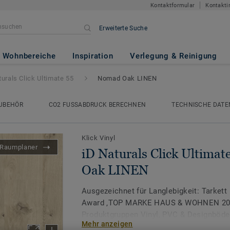
Kontaktformular
Kontakti
Erweiterte Suche
 Ultimate 55
- Nomad Oak LINE
Wohnbereiche
Inspiration
Verlegung & Reinigung
turals Click Ultimate 55
Nomad Oak LINEN
UBEHÖR
CO2 FUSSABDRUCK BERECHNEN
TECHNISCHE DATE
Klick Vinyl
Raumplaner
iD Naturals Click Ultimat
Oak LINEN
Ausgezeichnet für Langlebigkeit: Tarkett
Award ‚TOP MARKE HAUS & WOHNEN 2026
Produktgruppen Vinyl, PVC & Designböde
Mehr anzeigen