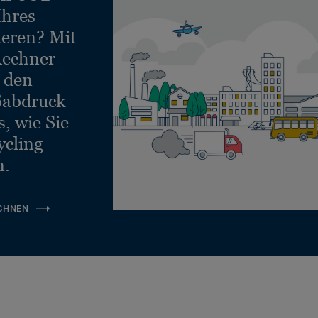
Ihres
ieren? Mit
echner
e den
ßabdruck
, wie Sie
ycling
n.
CHNEN