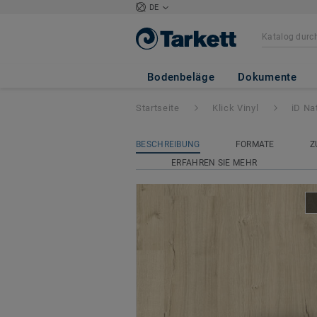
DE
iD Naturals Click
Bodenbeläge
Dokumente
Startseite
Klick Vinyl
iD Na
BESCHREIBUNG
FORMATE
Z
ERFAHREN SIE MEHR