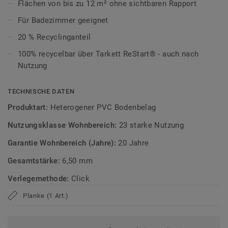
Flächen von bis zu 12 m² ohne sichtbaren Rapport
schnell und unkompliziert per Klicksystem verlegen. Kleine
Unebenheiten im Untergrund werden ausgeglichen, wodurch
Für Badezimmer geeignet
sich der Boden besonders für Renovierungen eignet.
20 % Recyclinganteil
Ultramatte Oberfläche für den Alltag
100% recycelbar über Tarkett ReStart® - auch nach
Nutzung
Die Tektanium-Oberfläche sorgt für eine authentische,
ultramatte Optik und schützt zuverlässig vor Kratzern,
TECHNISCHE DATEN
Flecken und Abrieb – ideal für stark genutzte Wohnräume.
Produktart:
Heterogener PVC Bodenbelag
Zirkulär gedacht
Nutzungsklasse Wohnbereich:
23 starke Nutzung
Hergestellt in Europa mit 20 % Recyclinganteil und zu 100%
Garantie Wohnbereich (Jahre):
20 Jahre
recycelbar. Zudem ist der Bodenbelag phthalatfrei und
Gesamtstärke:
6,50 mm
weist sehr niedrige VOC-Emissionen auf, geprüft nach
anerkannten Standards.
Verlegemethode:
Click
iD Naturals Click Ultimate ist auch mit 0,70 mm
Planke (1 Art.)
Nutzschichtstärke verfügbar, geeignet für den Einsatz im
Objekt (
Link zur Kollektion
).