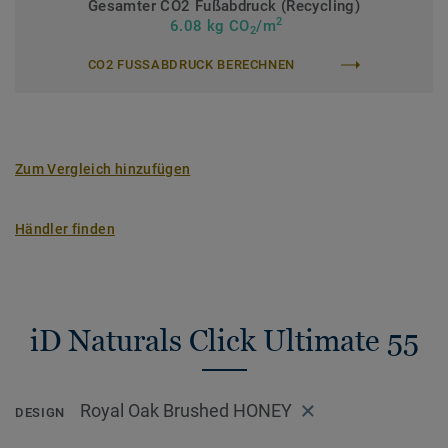
Gesamter CO2 Fußabdruck (Recycling)
2
>> Erfahren Sie mehr über Tarkett Klick Vinyl.
6.08 kg CO
/m
2
CO2 FUSSABDRUCK BERECHNEN
Zum Vergleich hinzufügen
Händler finden
iD Naturals Click Ultimate 55
Royal Oak Brushed HONEY
DESIGN