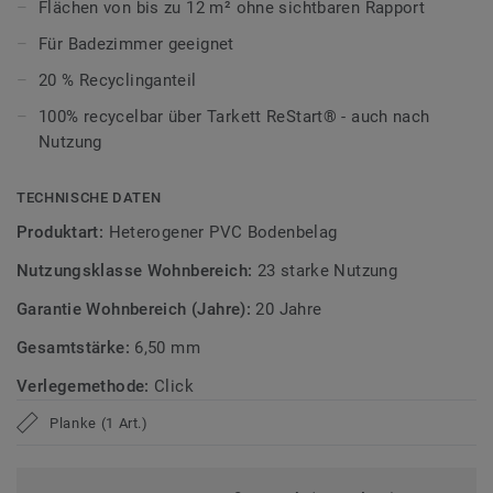
Flächen von bis zu 12 m² ohne sichtbaren Rapport
schnell und unkompliziert per Klicksystem verlegen. Kleine
Unebenheiten im Untergrund werden ausgeglichen, wodurch
Für Badezimmer geeignet
sich der Boden besonders für Renovierungen eignet.
20 % Recyclinganteil
Ultramatte Oberfläche für den Alltag
100% recycelbar über Tarkett ReStart® - auch nach
Nutzung
Die Tektanium-Oberfläche sorgt für eine authentische,
ultramatte Optik und schützt zuverlässig vor Kratzern,
TECHNISCHE DATEN
Flecken und Abrieb – ideal für stark genutzte Wohnräume.
Produktart:
Heterogener PVC Bodenbelag
Zirkulär gedacht
Nutzungsklasse Wohnbereich:
23 starke Nutzung
Hergestellt in Europa mit 20 % Recyclinganteil und zu 100%
Garantie Wohnbereich (Jahre):
20 Jahre
recycelbar. Zudem ist der Bodenbelag phthalatfrei und
Gesamtstärke:
6,50 mm
weist sehr niedrige VOC-Emissionen auf, geprüft nach
anerkannten Standards.
Verlegemethode:
Click
iD Naturals Click Ultimate ist auch mit 0,70 mm
Planke (1 Art.)
Nutzschichtstärke verfügbar, geeignet für den Einsatz im
Objekt (
Link zur Kollektion
).