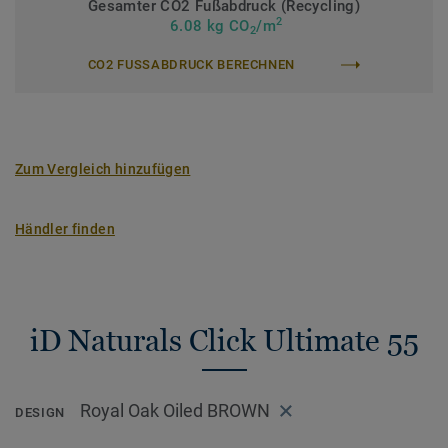
Gesamter CO2 Fußabdruck (Recycling)
2
>> Erfahren Sie mehr über Tarkett Klick Vinyl.
6.08 kg CO
/m
2
CO2 FUSSABDRUCK BERECHNEN
Zum Vergleich hinzufügen
Händler finden
iD Naturals Click Ultimate 55
Royal Oak Oiled BROWN
DESIGN