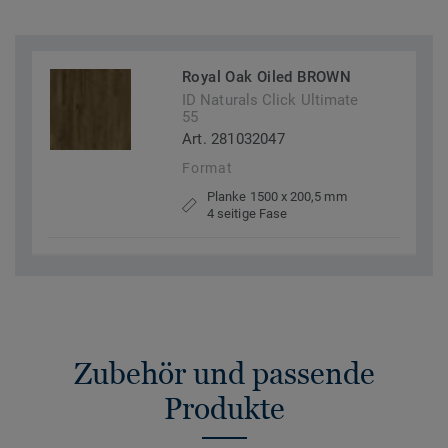
Royal Oak Oiled BROWN
ID Naturals Click Ultimate
55
Art. 281032047
Format
Planke 1500 x 200,5 mm
4 seitige Fase
Zubehör und passende
Produkte