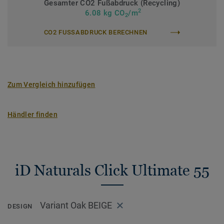
Gesamter CO2 Fußabdruck (Recycling)
2
>> Erfahren Sie mehr über Tarkett Klick Vinyl.
6.08 kg CO
/m
2
CO2 FUSSABDRUCK BERECHNEN
Zum Vergleich hinzufügen
Händler finden
iD Naturals Click Ultimate 55
Variant Oak BEIGE
DESIGN