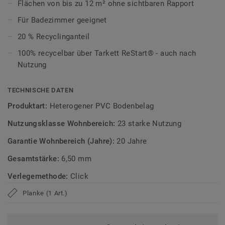
Flächen von bis zu 12 m² ohne sichtbaren Rapport
schnell und unkompliziert per Klicksystem verlegen. Kleine
Unebenheiten im Untergrund werden ausgeglichen, wodurch
Für Badezimmer geeignet
sich der Boden besonders für Renovierungen eignet.
20 % Recyclinganteil
Ultramatte Oberfläche für den Alltag
100% recycelbar über Tarkett ReStart® - auch nach
Nutzung
Die Tektanium-Oberfläche sorgt für eine authentische,
ultramatte Optik und schützt zuverlässig vor Kratzern,
TECHNISCHE DATEN
Flecken und Abrieb – ideal für stark genutzte Wohnräume.
Produktart:
Heterogener PVC Bodenbelag
Zirkulär gedacht
Nutzungsklasse Wohnbereich:
23 starke Nutzung
Hergestellt in Europa mit 20 % Recyclinganteil und zu 100%
Garantie Wohnbereich (Jahre):
20 Jahre
recycelbar. Zudem ist der Bodenbelag phthalatfrei und
Gesamtstärke:
6,50 mm
weist sehr niedrige VOC-Emissionen auf, geprüft nach
anerkannten Standards.
Verlegemethode:
Click
iD Naturals Click Ultimate ist auch mit 0,70 mm
Planke (1 Art.)
Nutzschichtstärke verfügbar, geeignet für den Einsatz im
Objekt (
Link zur Kollektion
).