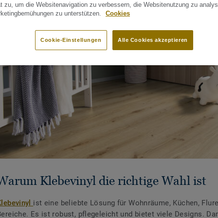
t zu, um die Websitenavigation zu verbessern, die Websitenutzung zu analys
rketingbemühungen zu unterstützen.
Cookies
Cookie-Einstellungen
Alle Cookies akzeptieren
Warum Klebevinyl die richtige Wahl ist
Klebevinyl
ist eine beliebte Lösung für Wohnräume, Küchen, Flure
ereiche. Es ist robust, pflegeleicht und bietet viele Designs. Da