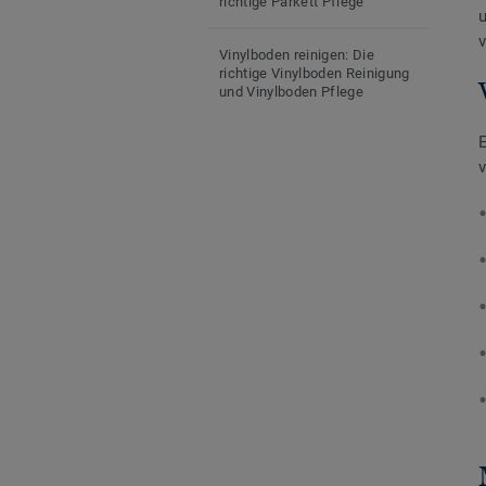
richtige Parkett Pflege
Vinylboden reinigen: Die
richtige Vinylboden Reinigung
und Vinylboden Pflege
E
Wo kann ich Ihre Bodenbeläge
kaufen bzw. einen Händler
v
finden?
Sind Tarkett Bodenbeläge
Fußbodenheizung geeignet?
Muss der alte Boden vor der
Verlegung eines Tarkett
Holzbodens entfernt werden?
Muss der alte Boden vor der
Vinylboden Verlegung entfernt
werden?