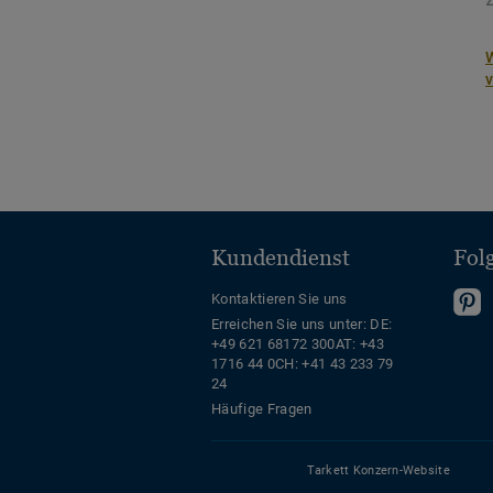
W
Kundendienst
Fol
Kontaktieren Sie uns
F
Erreichen Sie uns unter:
DE:
S
+49 621 68172 300
AT: +43
u
1716 44 0
CH: +41 43 233 79
a
24
Häufige Fragen
P
Tarkett Konzern-Website