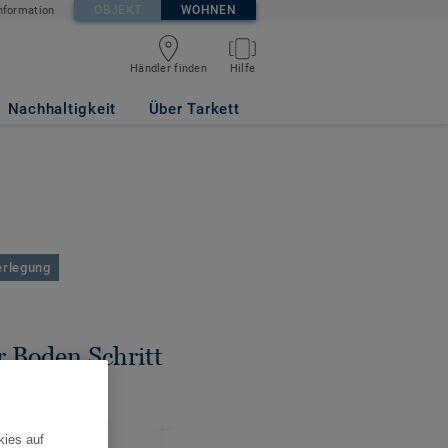
OBJEKT
WOHNEN
nformation
Händler finden
Hilfe
Nachhaltigkeit
Über Tarkett
erlegung
r Boden Schritt
kies auf