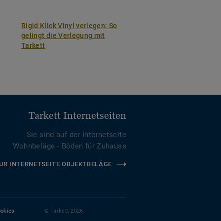
Rigid Klick Vinyl verlegen: So
gelingt die Verlegung mit
Tarkett
Tarkett Internetseiten
Sie sind auf der Internetseite
Wohnbeläge - Böden für Zuhause
UR INTERNETSEITE OBJEKTBELÄGE
okies
© Tarkett 2026