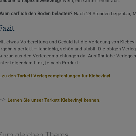
Brauche ich Spezialwerkzeug?
Nein, ein Cutter reicht aus.
Wann darf ich den Boden belasten?
Nach 24 Stunden begehbar, M
Fazit
Mit etwas Vorbereitung und Geduld ist die Verlegung von Klebevi
rgebnis perfekt – langlebig, schön und stabil. Die obigen Verleg
Auszug aus den Verlegeempfehlungen da. Ausführliche Verlegee
unter folgendem Link, je nach Produkt:
> zu den Tarkett Verlegeempfehlungen für Klebevinyl
>>
.
Lernen Sie unser Tarkett Klebevinyl kennen
Zum gleichen Thema