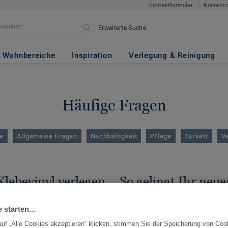
Kontaktformular
Kontakti
Erweiterte Suche
Wohnbereiche
Inspiration
Verlegung & Reinigung
Häufige Fragen
e
Allgemeine Fragen
Nachhaltigkeit
Pflege
Tarkett
V
Klebevinyl verlegen – So gelingt Ihr neue
für Schritt
 starten...
uf „Alle Cookies akzeptieren“ klicken, stimmen Sie der Speicherung von Coo