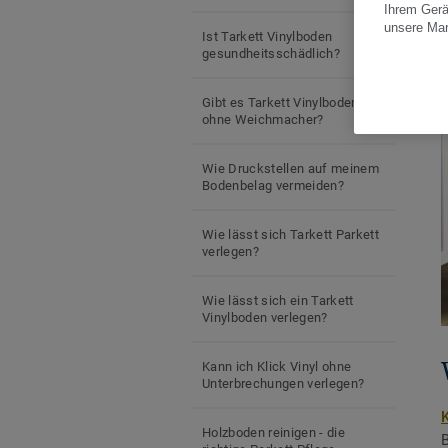
Ihrem Gerä
unsere Ma
Ist Tarkett Vinylboden
gesundheitsschädlich?
Gibt es Tarkett Vinylboden
ohne Weichmacher?
Wie Druckstellen auf meinem
Bodenbelag vermeiden?
Wie lässt sich Tarkett Parkett
verlegen?
Wie lässt sich ein Tarkett
Vinylboden verlegen?
Kann ich Klick Vinyl ohne
Unterbrechungen verlegen?
Holzboden reinigen - die
B