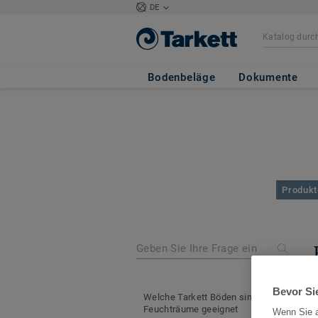
DE
Bodenbeläge
Dokumente
Produkt
Bevor Sie
Welche Tarkett Böden sind für
Feuchträume geeignet
Wenn Sie a