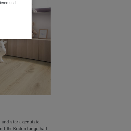
ieren und
 und stark genutzte
mit Ihr Boden lange hält