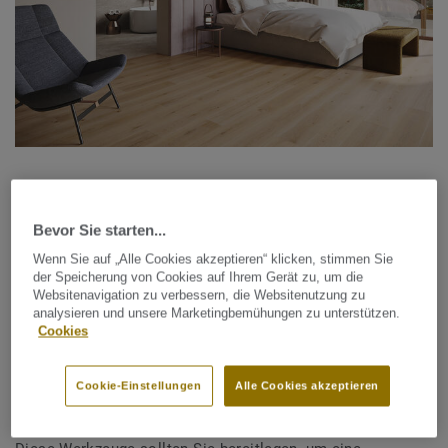
Klick Vinyl verlegen: So gelingt die
Verlegung sogar auf keramischen
Bevor Sie starten...
Fliesen
Wenn Sie auf „Alle Cookies akzeptieren“ klicken, stimmen Sie
der Speicherung von Cookies auf Ihrem Gerät zu, um die
Websitenavigation zu verbessern, die Websitenutzung zu
Tarkett Rigid Klick
Vinyl lässt sich effizient und sicher
analysieren und unsere Marketingbemühungen zu unterstützen.
verlegen – auch für Heimwerker.
Cookies
Werkzeuge für die fachgerechte
Cookie-Einstellungen
Alle Cookies akzeptieren
Verlegung