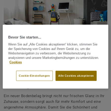
Bevor Sie starten...
Wenn Sie auf „Alle Cookies akzeptieren“ klicken, stimmen Sie
der Speicherung von Cookies auf Ihrem Gerät zu, um die
Websitenavigation zu verbessern, die Websitenutzung zu
So schützen Sie Ihren Bodenbelag vor
analysieren und unsere Marketingbemühungen zu unterstützen.
Cookies
Schäden
Cookie-Einstellungen
Alle Cookies akzeptieren
Tipps für langfristige Pflege und
Erhaltung
Ein neuer Bodenbelag bringt nicht nur frischen Glanz in Ihr
Zuhause, sondern sorgt auch für mehr Komfort und eine
angenehme Atmosphäre. Damit Sie die Schönheit und