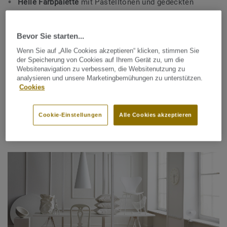
Helle Farbpalette
mit Pastelltönen und gedeckten
Farben
Vintage-Möbel und Second-Hand-Accessoires
, die
Bevor Sie starten...
Charakter und Individualität schaffen
Wenn Sie auf „Alle Cookies akzeptieren“ klicken, stimmen Sie
der Speicherung von Cookies auf Ihrem Gerät zu, um die
Freiliegende Balken, Holzverkleidungen und Holzböden sind
Websitenavigation zu verbessern, die Websitenutzung zu
analysieren und unsere Marketingbemühungen zu unterstützen.
klassische Elemente, die den Landhausstil perfekt
Cookies
unterstreichen. Unsere Bodenbeläge in Holz und Holzoptik
bieten zahlreiche Möglichkeiten für authentische
Landhaus-Atmosphäre.
Cookie-Einstellungen
Alle Cookies akzeptieren