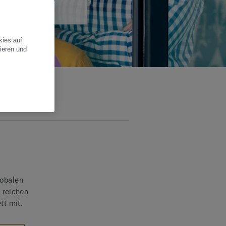
kies auf
ieren und
lobalen
 reichen
tt mit.