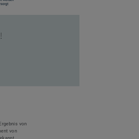
!
Ergebnis von
ment von
ekannt,