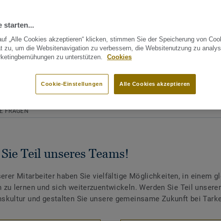
 starten...
uf „Alle Cookies akzeptieren“ klicken, stimmen Sie der Speicherung von Coo
t zu, um die Websitenavigation zu verbessern, die Websitenutzung zu analys
rketingbemühungen zu unterstützen.
Cookies
Cookie-Einstellungen
Alle Cookies akzeptieren
TE FRAGEN
Sie Teil unseres Teams!
serer Mitarbeiter haben Sie vielfältige Möglichkeiten, in einem g
zu lernen und sich weiterzuentwickeln. Werden Sie Teil unserer
kultur und gestalten Sie unsere gemeinsame Zukunft bei Tarke