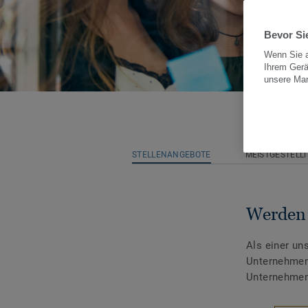
Bevor Sie
Wenn Sie a
Ihrem Gerä
unsere Ma
STELLENANGEBOTE
MEISTGESTELL
Werden 
Als einer un
Unternehmen 
Unternehmens