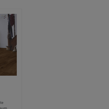
nte
baum,