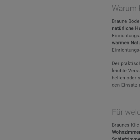
Warum K
Braune Böden
natürliche H
Einrichtungs
warmen Natu
Einrichtung
Der praktisc
leichte Vers
hellen oder 
den Einsatz 
Für wel
Braunes Klic
Wohnzimme
Schlafzimm