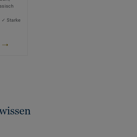
ssisch
n ✓ Starke
 wissen