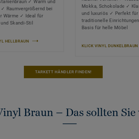
astanienbraun ✓ Warm und
Mokka, Schokolade ✓ Kla
d ✓ Raumvergrößernd bei
und luxuriös ✓ Perfekt für
er Wärme ✓ Ideal für
traditionelle Einrichtunge
und Skandi-Stil
Basis für helle Möbel
NYL HELLBRAUN
KLICK VINYL DUNKELBRAUN
TARKETT HÄNDLER FINDEN!
Vinyl Braun – Das sollten Sie