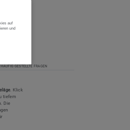
kies auf
ieren und
HÄUFIG GESTELLTE FRAGEN
eläge
. Klick
u tiefem
. Die
ngen
ür