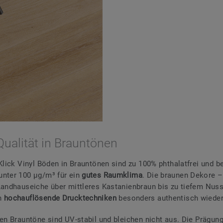
Qualität in Brauntönen
 Klick Vinyl Böden in Brauntönen sind zu 100% phthalatfrei und b
nter 100 µg/m³ für ein
gutes Raumklima
. Die braunen Dekore –
Landhauseiche über mittleres Kastanienbraun bis zu tiefem Nu
h
hochauflösende Drucktechniken
besonders authentisch wiede
hen Brauntöne sind UV-stabil und bleichen nicht aus. Die Prägung