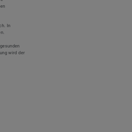
sen
h. In
en.
ngesunden
ung wird der