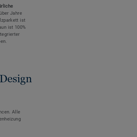
ürliche
 über Jahre
zparkett ist
raun ist 100%
tegrierter
ben.
 Design
ncen. Alle
denheizung