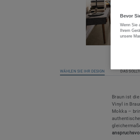
Bevor Sie
Wenn Sie a
Ihrem Gerä
unsere Ma
WÄHLEN SIE IHR DESIGN
DAS SOLLT
Braun ist di
Vinyl in Bra
Mokka – bri
authentische
gleichermaße
anspruchsvo