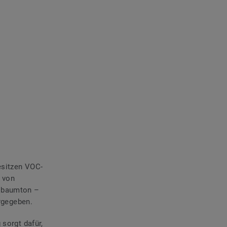
esitzen VOC-
 von
ssbaumton –
rgegeben.
 sorgt dafür,