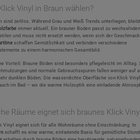
lick Vinyl in Braun wählen?
 sind zeitlos. Während Grau und Weiß Trends unterliegen, bleibt
olzfarbe
immer aktuell. Ein brauner Boden passt zu wechselnde
stilen und muss nicht ersetzt werden, wenn sich der Geschmack
rtöne
schaffen Gemütlichkeit und verbinden verschiedene
selemente zu einem harmonischen Gesamtbild.
he Vorteil: Braune Böden sind besonders pflegeleicht im Alltag. 
chmutzungen und normale Gebrauchsspuren fallen weniger auf al
sehr dunklen Böden. Die wasserdichte Oberfläche von Klick Viny
auch im Bad – wo die warme Holzoptik eine einladende Atmosph
che Räume eignet sich braunes Klick Viny
k Vinyl eignet sich für alle Wohnräume ohne Einschränkung. In
rn
schafft es eine warme, einladende Basis für gemütliche Stund
er
erhalten durch braune Böden eine beruhigende, naturverbunde