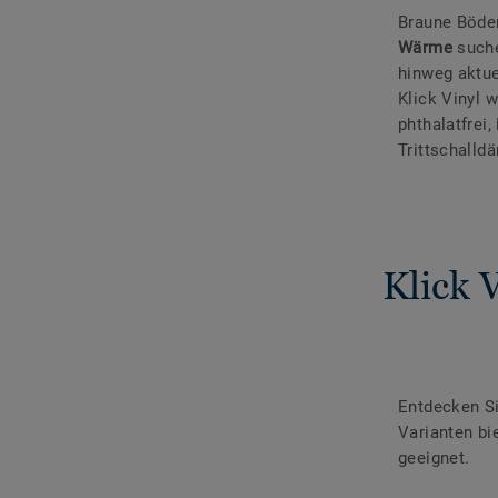
Braune Böden
Wärme
suche
hinweg aktue
Klick Vinyl w
phthalatfrei,
Trittschalld
Klick 
Entdecken Si
Varianten bi
geeignet.