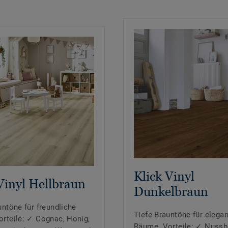
Klick Vinyl
Vinyl Hellbraun
Dunkelbraun
untöne für freundliche
Tiefe Brauntöne für elega
rteile: ✓ Cognac, Honig,
Räume. Vorteile: ✓ Nuss