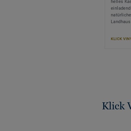
helles K
einladen
natürlich
Landhaus 
KLICK VI
Klick 