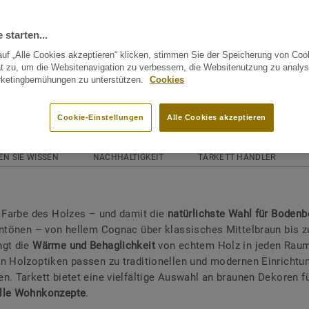
TEILEN
 starten...
uf „Alle Cookies akzeptieren“ klicken, stimmen Sie der Speicherung von Coo
t zu, um die Websitenavigation zu verbessern, die Websitenutzung zu analys
rketingbemühungen zu unterstützen.
Cookies
Cookie-Einstellungen
Alle Cookies akzeptieren
EN SIE WISSEN
NACHHALTIGKEIT
TARKETT HÄNDLER
e Farbe des Holzes – und damit die
natürlichste Wahl für Bodenb
untönen – von hellem Cognac über klassisches Mittelbraun bis z
ngt die
Wärme und Behaglichkeit
von echtem Holz in jeden Raum
n Holzoptiken passen zu traditionellen und modernen Einrichtu
n. Tarkett bietet eine vielfältige Auswahl an braunen Dekoren f
lle Wohnkonzepte
.