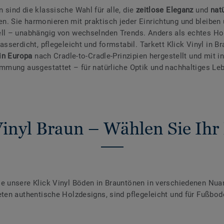
 sind die klassische Wahl für alle, die
zeitlose Eleganz
und
nat
n. Sie harmonieren mit praktisch jeder Einrichtung und bleiben
ll – unabhängig von wechselnden Trends. Anders als echtes Hol
asserdicht, pflegeleicht und formstabil. Tarkett Klick Vinyl in B
in Europa
nach Cradle-to-Cradle-Prinzipien hergestellt und mit in
ämmung ausgestattet – für natürliche Optik und nachhaltiges Le
Vinyl Braun – Wählen Sie Ihr
e unsere Klick Vinyl Böden in Brauntönen in verschiedenen Nua
eten authentische Holzdesigns, sind pflegeleicht und für Fußbo