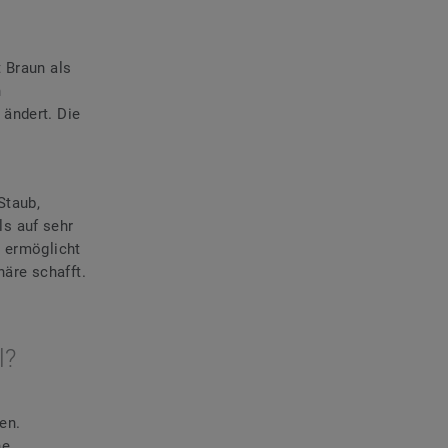
 Braun als
n
 ändert. Die
Staub,
s auf sehr
l ermöglicht
äre schafft.
l?
en.
ne