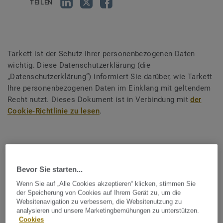
TEILEN
Tarkett ist der Schutz Ihrer personenbezogenen Daten
wichtig. Diese Datenschutzerklärung (die
„Datenschutzerklärung“) informiert Sie darüber, wie Tarkett
Ihre personenbezogenen Daten im Einklang mit geltendem
Recht nutzt. Dieses Dokument ist in Verbindung mit
der
Cookie-Richtlinie zu lesen
.
Für die Datenverarbeitung
verantwortliche Stelle
Bevor Sie starten...
Wenn Sie auf „Alle Cookies akzeptieren“ klicken, stimmen Sie
Die für die Datenverarbeitung verantwortliche Stelle ist die
der Speicherung von Cookies auf Ihrem Gerät zu, um die
Websitenavigation zu verbessern, die Websitenutzung zu
Tarkett Holding
GmbH, eine GmbH mit einem Kapital in
analysieren und unsere Marketingbemühungen zu unterstützen.
Höhe von 30.000.000 EUR, eingetragen im Handelsregister
Cookies