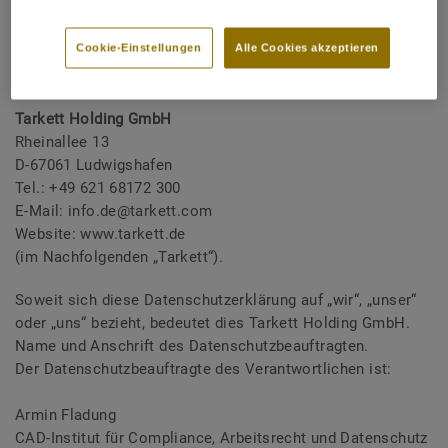
von Ludwigshafen unter der Nummer HRB 60424, mit
eingetragenem Firmensitz unter der
Cookie-Einstellungen
Alle Cookies akzeptieren
Adresse:
Tarkett Holding GmbH
Rheinallee 13
D-67061 Ludwigshafen
Tel.: +49 621 68172 300
E-Mail: info.de@tarkett.com
Website: www.tarkett.de
(im Nachfolgenden „Tarkett“).
Soweit sich diese Datenschutzerklärung auf „wir“, „unser“
oder „uns“ bezieht, bedeutet dies Tarkett Holding GmbH.
Name und Anschrift des Datenschutzbeauftragten.
Der Datenschutzbeauftragte des Verantwortlichen ist:
Armin Fladung
CAD-Institut für Compliance, Arbeitsrecht und Datenschutz