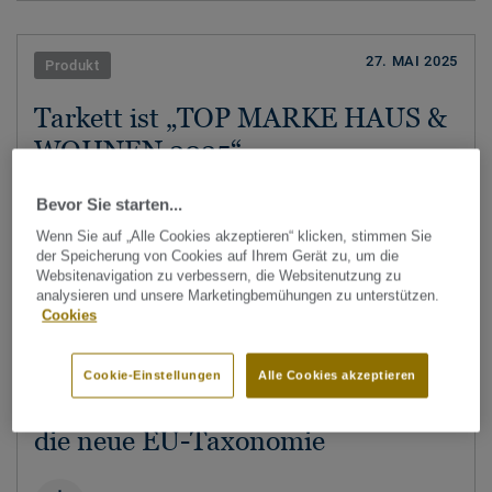
27. MAI 2025
Produkt
Tarkett ist „TOP MARKE HAUS &
WOHNEN 2025“
Bevor Sie starten...
PDF
Wenn Sie auf „Alle Cookies akzeptieren“ klicken, stimmen Sie
der Speicherung von Cookies auf Ihrem Gerät zu, um die
Websitenavigation zu verbessern, die Websitenutzung zu
analysieren und unsere Marketingbemühungen zu unterstützen.
Cookies
04. JULI 2024
Nachhaltigkeit
Tarkett unterstützt bei der
Cookie-Einstellungen
Alle Cookies akzeptieren
Ausrichtung von Bauprojekten auf
die neue EU-Taxonomie