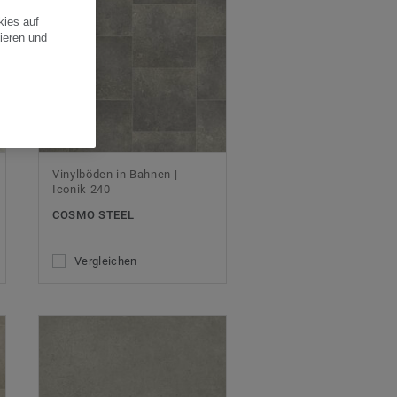
kies auf
ieren und
Vinylböden in Bahnen |
Iconik 240
COSMO STEEL
Vergleichen