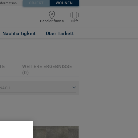
OBJEKT
WOHNEN
nformation
Händler finden
Hilfe
Nachhaltigkeit
Über Tarkett
TE
WEITERE ERGEBNISSE
(0)
 NACH