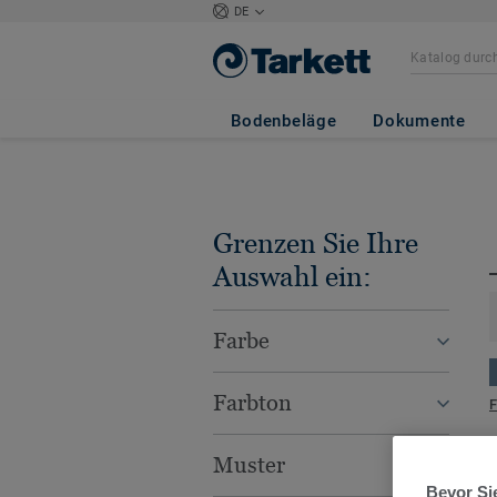
DE
Bodenbeläge
Dokumente
Grenzen Sie Ihre
Auswahl ein:
Farbe
Farbton
F
Muster
Bevor Sie