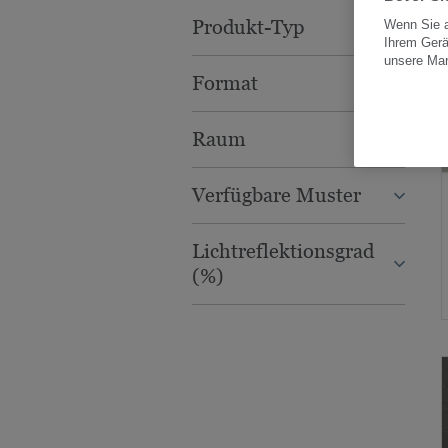
Produkt-Typ
Wenn Sie a
Ihrem Gerä
unsere Ma
Format
Raum
Verfügbare Muster
Lichtreflektionsgrad
(%)