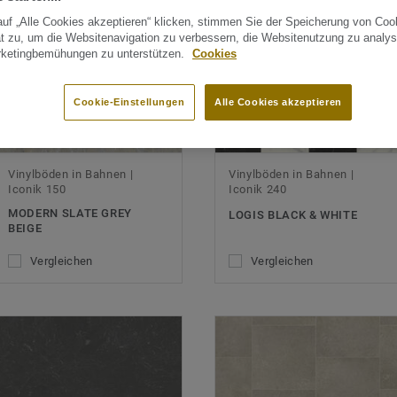
uf „Alle Cookies akzeptieren“ klicken, stimmen Sie der Speicherung von Coo
t zu, um die Websitenavigation zu verbessern, die Websitenutzung zu analys
rketingbemühungen zu unterstützen.
Cookies
Cookie-Einstellungen
Alle Cookies akzeptieren
Vinylböden in Bahnen |
Vinylböden in Bahnen |
Iconik 150
Iconik 240
MODERN SLATE GREY
LOGIS BLACK & WHITE
BEIGE
Vergleichen
Vergleichen