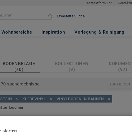
Kontaktformular
Kontakti
Erweiterte Suche
Wohnbereiche
Inspiration
Verlegung & Reinigung
BODENBELÄGE
KOLLEKTIONEN
DOKUMEN
(70)
(9)
(92)
70 suchergebnisse
SORTIEREN
STEIN
KLEBEVINYL
VINYLBÖDEN IN BAHNEN
ilter löschen
 starten...