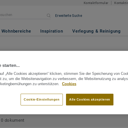
Kontaktformular
Kontakti
Erweiterte Suche
Wohnbereiche
Inspiration
Verlegung & Reinigung
Dokumente
 starten...
Sie ein bestimmtes Dokument? Nutzen Sie die Filterfunktion oder ge
uf „Alle Cookies akzeptieren“ klicken, stimmen Sie der Speicherung von Coo
Kollektionsnamen ins Suchfeld ein.
t zu, um die Websitenavigation zu verbessern, die Websitenutzung zu analys
rketingbemühungen zu unterstützen.
Cookies
Cookie-Einstellungen
Alle Cookies akzeptieren
0 dokument