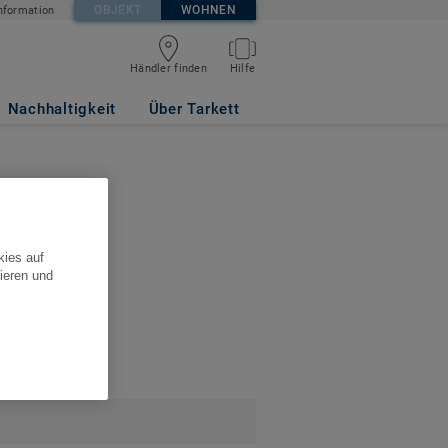
OBJEKT
WOHNEN
nformation
Händler finden
Hilfe
Nachhaltigkeit
Über Tarkett
ben Sie den
kies auf
ieren und