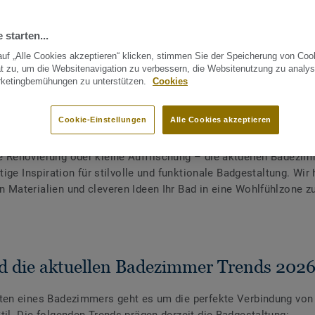
 starten...
uf „Alle Cookies akzeptieren“ klicken, stimmen Sie der Speicherung von Coo
t zu, um die Websitenavigation zu verbessern, die Websitenutzung zu analys
rketingbemühungen zu unterstützen.
Cookies
LESETIPPS
Cookie-Einstellungen
Alle Cookies akzeptieren
 Renovierung oder kleine Auffrischung – die aktuellen Badezi
ltige Inspiration für stilvolle und funktionale Badgestaltung. Wir 
 Materialien und cleveren Ideen Ihr Bad in eine Wohlfühlzone z
d die aktuellen Badezimmer Trends 202
ten eines Badezimmers geht es um die perfekte Verbindung von 
til. Die folgenden Trends prägen derzeit die Badgestaltung: