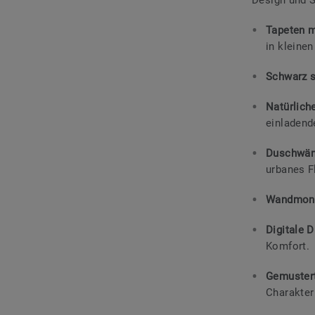
Tapeten m
in kleinen
Schwarz s
Natürlich
einladend
Duschwänd
urbanes Fl
Wandmont
Digitale 
Komfort.
Gemustert
Charakter