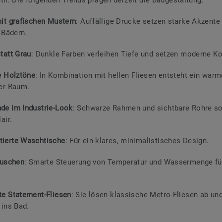
it grafischen Mustern
: Auffällige Drucke setzen starke Akzent
 Bädern.
tatt Grau
: Dunkle Farben verleihen Tiefe und setzen moderne Ko
e Holztöne
: In Kombination mit hellen Fliesen entsteht ein warm
er Raum.
e im Industrie-Look
: Schwarze Rahmen und sichtbare Rohre so
air.
ierte Waschtische
: Für ein klares, minimalistisches Design.
Duschen
: Smarte Steuerung von Temperatur und Wassermenge f
e Statement-Fliesen
: Sie lösen klassische Metro-Fliesen ab un
 ins Bad.