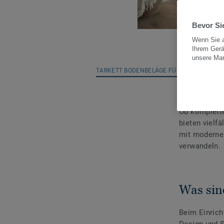
Bevor Sie
Wenn Sie a
Ihrem Gerä
unsere Ma
TARKETT BODENBELÄGE FÜR BADEZIMMER
Ob komplette
bieten vielfä
mit modernen
verwandeln.
Was sin
Beim Einrich
Design und S