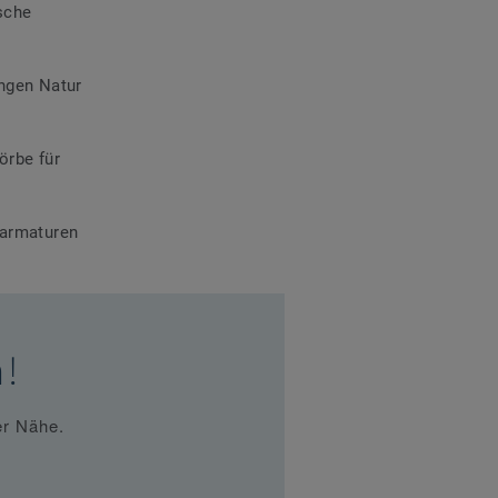
sche
ingen Natur
örbe für
narmaturen
n!
er Nähe.