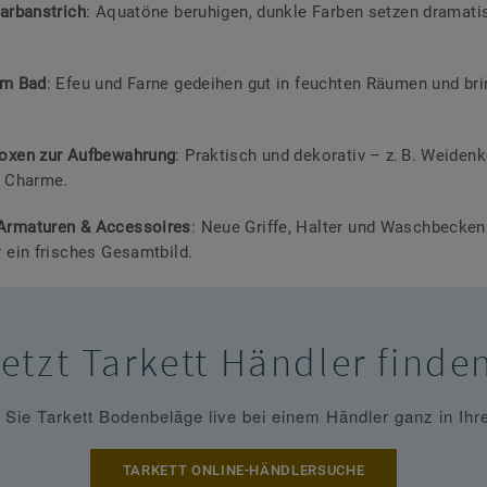
Farbanstrich
: Aquatöne beruhigen, dunkle Farben setzen dramati
im Bad
: Efeu und Farne gedeihen gut in feuchten Räumen und br
oxen zur Aufbewahrung
: Praktisch und dekorativ – z. B. Weidenk
n Charme.
Armaturen & Accessoires
: Neue Griffe, Halter und Waschbecke
r ein frisches Gesamtbild.
etzt Tarkett Händler finde
 Sie Tarkett Bodenbeläge live bei einem Händler ganz in Ihr
TARKETT ONLINE-HÄNDLERSUCHE