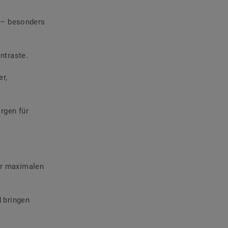
e – besonders
ntraste.
er,
rgen für
ür maximalen
d bringen