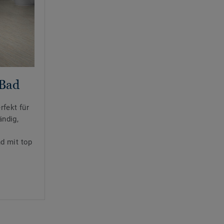
 Bad
rfekt für
ndig,
,
nd mit top