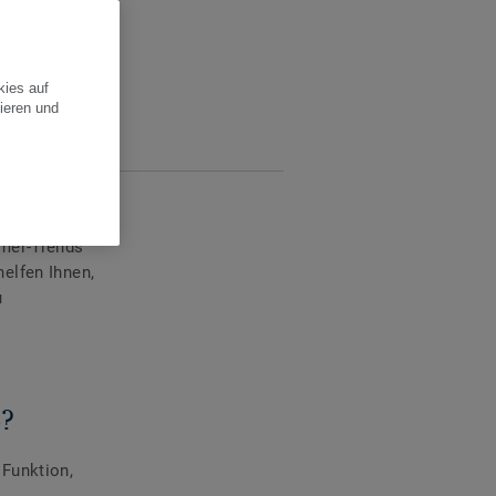
kies auf
ieren und
mmer-Trends
helfen Ihnen,
u
6?
Funktion,