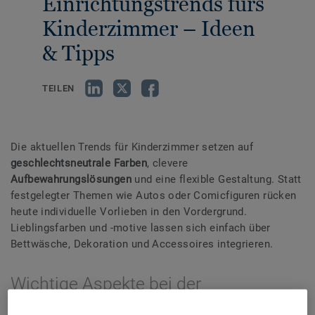
Einrichtungstrends fürs
Kinderzimmer – Ideen
& Tipps
TEILEN
Die aktuellen Trends für Kinderzimmer setzen auf
geschlechtsneutrale Farben
, clevere
Aufbewahrungslösungen
und eine flexible Gestaltung. Statt
festgelegter Themen wie Autos oder Comicfiguren rücken
heute individuelle Vorlieben in den Vordergrund.
Lieblingsfarben und -motive lassen sich einfach über
Bettwäsche, Dekoration und Accessoires integrieren.
Wichtige Aspekte bei der
Kinderzimmergestaltung: