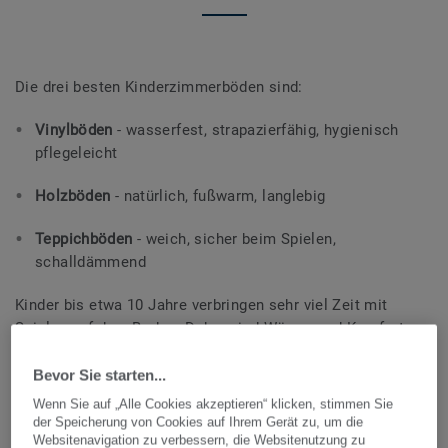
Die drei besten Kinderzimmerböden sind:
Vinylböden
- wasserfest, strapazierfähig, hygienisch
pflegeleicht
Holzböden
- natürlich, fußwarm, langlebig
Teppichböden
- weich, sicher beim Spielen,
schalldämmend
Kinder bis etwa 10 Jahre verbringen sehr viel Zeit mit
Spielen auf dem Boden. Daher sind Wärme und Komfort
wichtige Auswahlkriterien. Ein Kinderzimmerboden sollte
langlebig und leicht zu reinigen sein, denn Flecken auf dem
Bevor Sie starten...
Boden sind keine Seltenheit.
Wenn Sie auf „Alle Cookies akzeptieren“ klicken, stimmen Sie
der Speicherung von Cookies auf Ihrem Gerät zu, um die
Der Schlüssel liegt darin, einen Bodenbelag zu finden, der
Websitenavigation zu verbessern, die Websitenutzung zu