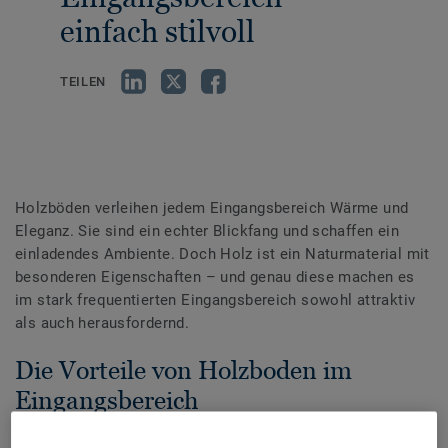
einfach stilvoll
TEILEN
Holzböden verleihen jedem Eingangsbereich Wärme und
Eleganz. Sie sind ein echter Blickfang und schaffen ein
einladendes Ambiente. Doch Holz ist ein Naturmaterial mit
besonderen Eigenschaften – und genau diese machen es
im stark frequentierten Eingangsbereich sowohl attraktiv
als auch herausfordernd.
Die Vorteile von Holzboden im
Eingangsbereich
Holz ist zeitlos und bringt natürliche Schönheit in Ihr