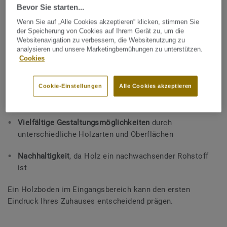
Bevor Sie starten...
Zuhause. Ein Eingangsbereich mit Holzboden wirkt
hochwertig und wohnlich. Zu den positiven Eigenschaften
Wenn Sie auf „Alle Cookies akzeptieren“ klicken, stimmen Sie
der Speicherung von Cookies auf Ihrem Gerät zu, um die
zählen:
Websitenavigation zu verbessern, die Websitenutzung zu
analysieren und unsere Marketingbemühungen zu unterstützen.
Natürliche Wärme und Behaglichkeit
, die sofort
Cookies
einladend wirkt
Cookie-Einstellungen
Alle Cookies akzeptieren
Elegante Optik
, die sich harmonisch in verschiedene
Einrichtungsstile einfügt
Vielfältige Gestaltungsmöglichkeiten
durch
unterschiedliche Holzarten und Oberflächen
Nachhaltigkeit
, da Holz ein nachwachsender Rohstoff
ist
Ein Holzboden im Eingangsbereich kann den ersten
Eindruck Ihres Zuhauses entscheidend prägen.