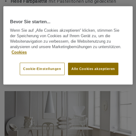
Helle Farbpalette
mit Pastelltönen und gedeckten
Farben
Vintage-Möbel und Second-Hand-Accessoires
, die
Bevor Sie starten...
Charakter und Individualität schaffen
Wenn Sie auf „Alle Cookies akzeptieren“ klicken, stimmen Sie
der Speicherung von Cookies auf Ihrem Gerät zu, um die
Freiliegende Balken, Holzverkleidungen und Holzböden sind
Websitenavigation zu verbessern, die Websitenutzung zu
analysieren und unsere Marketingbemühungen zu unterstützen.
klassische Elemente, die den Landhausstil perfekt
Cookies
unterstreichen. Unsere Bodenbeläge in Holz und Holzoptik
bieten zahlreiche Möglichkeiten für authentische
Landhaus-Atmosphäre.
Cookie-Einstellungen
Alle Cookies akzeptieren