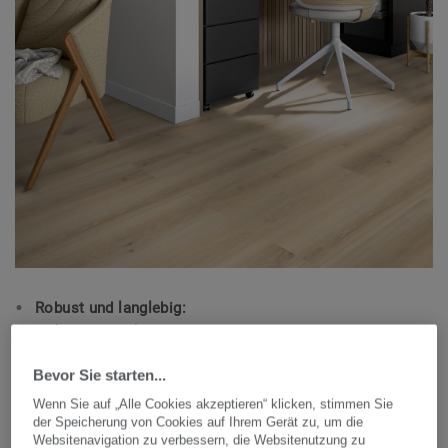
Robust und langlebig:
Hält hohen Belastungen stand und ist
stuhlrollengeeignet.
Bevor Sie starten...
Einfache Verlegung:
Wenn Sie auf „Alle Cookies akzeptieren“ klicken, stimmen Sie
Dank des innovativen Klick-Systems ist eine schnelle
der Speicherung von Cookies auf Ihrem Gerät zu, um die
Websitenavigation zu verbessern, die Websitenutzung zu
und saubere Verlegung ohne Klebstoffe möglich.​