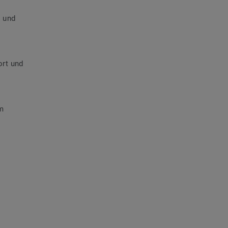
 und
rt und
em