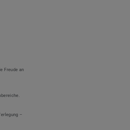
de Freude an
bereiche.​
Verlegung –