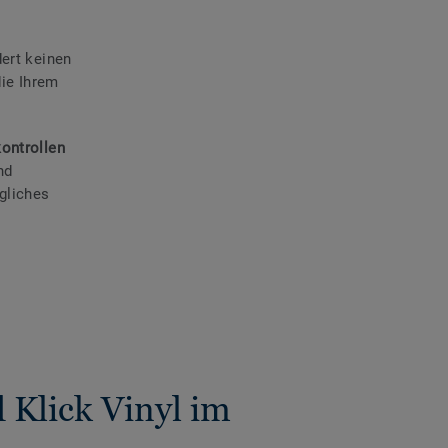
dert keinen
die Ihrem
ontrollen
nd
gliches
 Klick Vinyl im