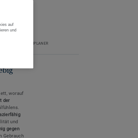
kies auf
ieren und
DLER
RAUMPLANER
ebig
ett, worauf
t der
lfühlens.
azierfähig
lität und
hig gegen
en Gebrauch