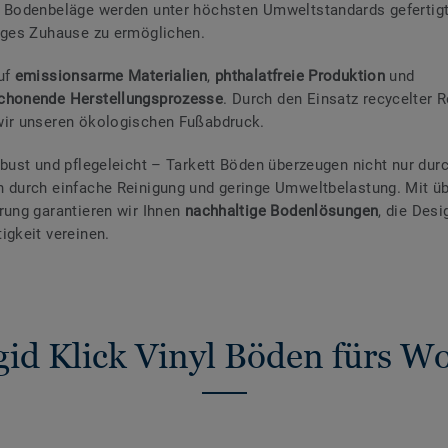
 Bodenbeläge werden unter höchsten Umweltstandards gefertigt
iges Zuhause zu ermöglichen.
uf
emissionsarme Materialien
,
phthalatfreie Produktion
und
chonende Herstellungsprozesse
. Durch den Einsatz recycelter 
wir unseren ökologischen Fußabdruck.
obust und pflegeleicht – Tarkett Böden überzeugen nicht nur durc
 durch einfache Reinigung und geringe Umweltbelastung. Mit ü
rung garantieren wir Ihnen
nachhaltige Bodenlösungen
, die Des
igkeit vereinen.
igid Klick Vinyl Böden fürs 