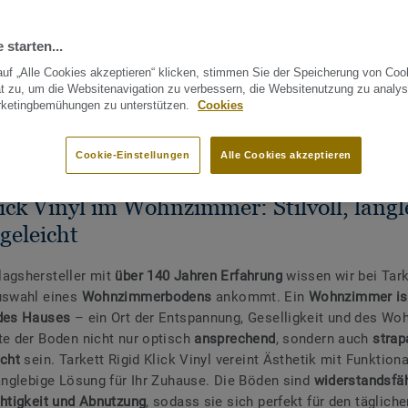
 starten...
uf „Alle Cookies akzeptieren“ klicken, stimmen Sie der Speicherung von Coo
t zu, um die Websitenavigation zu verbessern, die Websitenutzung zu analys
rketingbemühungen zu unterstützen.
Cookies
ACHHALTIGKEIT
RIGID KLICK VINYL FÜRS WOHNZIMMER
HÄN
Cookie-Einstellungen
Alle Cookies akzeptieren
ick Vinyl im Wohnzimmer: Stilvoll, langl
geleicht
agshersteller mit
über 140 Jahren Erfahrung
wissen wir bei Tark
uswahl eines
Wohnzimmerbodens
ankommt. Ein
Wohnzimmer is
 des Hauses
– ein Ort der Entspannung, Geselligkeit und des Woh
te der Boden nicht nur optisch
ansprechend
, sondern auch
strap
icht
sein. Tarkett Rigid Klick Vinyl vereint Ästhetik mit Funktiona
langlebige Lösung für Ihr Zuhause. Die Böden sind
widerstandsfä
chtigkeit und Abnutzung
, sodass sie sich perfekt für den täglich