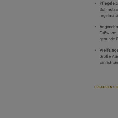
Pflegeleic
Schmutzab
regelmäßi
Angenehm
Fußwarm, 
gesunde R
Vielfälti
Große Aus
Einrichtun
ERFAHREN SI