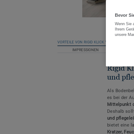
Bevor Sie
Wenn Sie a
Ihrem Gerä
unsere Ma
VORTEILE VON RIGID KLICK VINYL
N
IMPRESSIONEN
FAQ
Rigid Kl
und pfle
Als Bodenbel
es bei der A
Mittelpunkt
Deshalb soll
und pflegele
bietet eine 
Kratzer, Feu