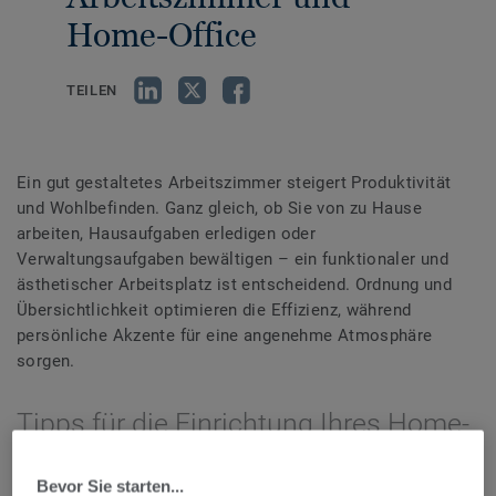
Home-Office
TEILEN
Ein gut gestaltetes Arbeitszimmer steigert Produktivität
und Wohlbefinden. Ganz gleich, ob Sie von zu Hause
arbeiten, Hausaufgaben erledigen oder
Verwaltungsaufgaben bewältigen – ein funktionaler und
ästhetischer Arbeitsplatz ist entscheidend. Ordnung und
Übersichtlichkeit optimieren die Effizienz, während
persönliche Akzente für eine angenehme Atmosphäre
sorgen.
Tipps für die Einrichtung Ihres Home-
Office
Bevor Sie starten...