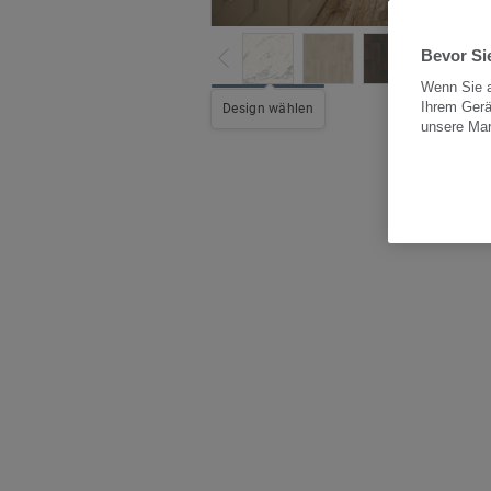
Bevor Sie
Wenn Sie a
Ihrem Gerä
Alle
Design wählen
unsere Ma