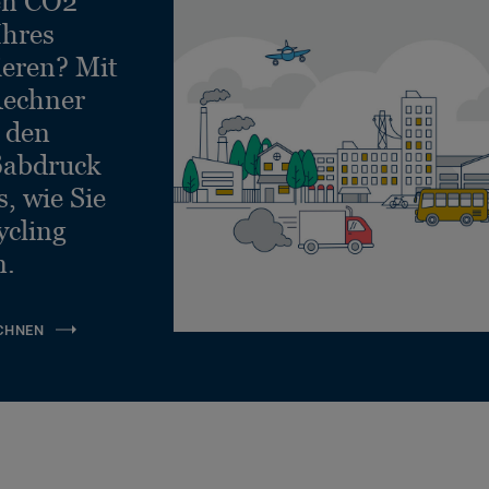
en CO2
Ihres
Verklebung / Lose
Rolle 2 x 30 m
Verlegung
ieren? Mit
echner
Verklebung / Lose
Rolle 3 x 30 m
e den
Verlegung
ßabdruck
, wie Sie
ycling
n.
CHNEN