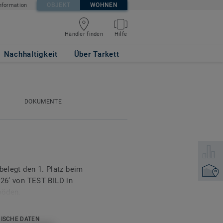
OBJEKT
WOHNEN
nformation
Händler finden
Hilfe
Nachhaltigkeit
Über Tarkett
DOKUMENTE
Wählen 
belegt den 1. Platz beim
Händler
‘ von TEST BILD in
böden.
l an Holz-, Keramik- und
ISCHE DATEN