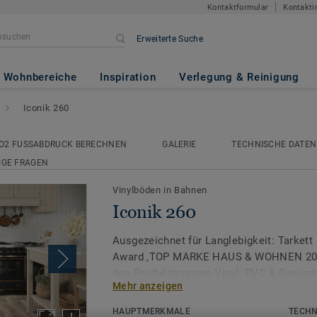
Kontaktformular
Kontakti
Erweiterte Suche
Wohnbereiche
Inspiration
Verlegung & Reinigung
Iconik 260
O2 FUSSABDRUCK BERECHNEN
GALERIE
TECHNISCHE DATEN
IGE FRAGEN
Vinylböden in Bahnen
Iconik 260
Ausgezeichnet für Langlebigkeit: Tarkett 
Award ‚TOP MARKE HAUS & WOHNEN 2026
den Produktgruppen Vinyl, PVC & Design
Mehr anzeigen
Mit einer unglaublich vielfältigen Auswah
HAUPTMERKMALE
TECHN