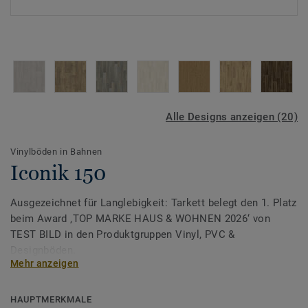
Alle Designs anzeigen (20)
Vinylböden in Bahnen
Iconik 150
Ausgezeichnet für Langlebigkeit: Tarkett belegt den 1. Platz
beim Award ‚TOP MARKE HAUS & WOHNEN 2026‘ von
TEST BILD in den Produktgruppen Vinyl, PVC &
Designböden.
Mehr anzeigen
Erhältlich in einer Vielzahl von klassischen Holz-, Keramik-
und Allover-Designs bietet die Vinylboden Kollektion
HAUPTMERKMALE