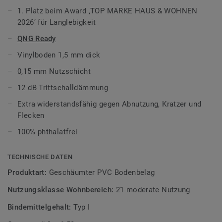
ICONIK 150 ein gutes Preis-Leistungs-Verhältnis, ohne
1. Platz beim Award ‚TOP MARKE HAUS & WOHNEN
dabei Kompromisse bei der Stilistik einzugehen. Dank der
2026‘ für Langlebigkeit
Extreme Protection-Oberflächenbehandlung lässt sich Ihr
neuer Vinylboden leicht reinigen und bewahrt lange seine
QNG Ready
Schönheit.
Vinylboden 1,5 mm dick
Erfahren Sie mehr über
Tarkett Vinylböden in Bahnen.
0,15 mm Nutzschicht
12 dB Trittschalldämmung
Extra widerstandsfähig gegen Abnutzung, Kratzer und
Flecken
100% phthalatfrei
TECHNISCHE DATEN
Produktart:
Geschäumter PVC Bodenbelag
Nutzungsklasse Wohnbereich:
21 moderate Nutzung
Bindemittelgehalt:
Typ I