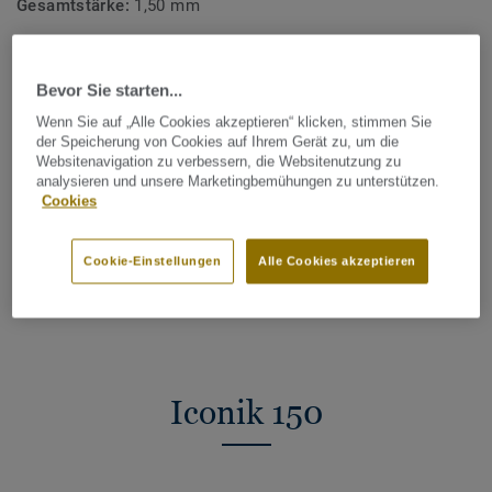
Gesamtstärke:
1,50 mm
Nutzschichtdicke:
0,15 mm
Bevor Sie starten...
Gesamter CO2 Fußabdruck (Recycling)
Wenn Sie auf „Alle Cookies akzeptieren“ klicken, stimmen Sie
2
1.96 kg CO
/m
2
der Speicherung von Cookies auf Ihrem Gerät zu, um die
Websitenavigation zu verbessern, die Websitenutzung zu
CO2 FUSSABDRUCK BERECHNEN
analysieren und unsere Marketingbemühungen zu unterstützen.
Cookies
Cookie-Einstellungen
Alle Cookies akzeptieren
Händler finden
Iconik 150