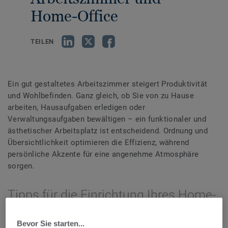
Home-Office
TEILEN
Ein gut gestaltetes Arbeitszimmer steigert Produktivität
und Wohlbefinden. Ganz gleich, ob Sie von zu Hause
arbeiten, Hausaufgaben erledigen oder
Verwaltungsaufgaben bewältigen – ein funktionaler und
ästhetischer Arbeitsplatz ist entscheidend. Ordnung und
Übersichtlichkeit optimieren die Effizienz, während
persönliche Akzente für eine angenehme Atmosphäre
sorgen.
Tipps für die Einrichtung Ihres Home-
Office
Bevor Sie starten...