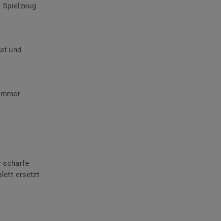
 Spielzeug
at und
zimmer-
r scharfe
ett ersetzt