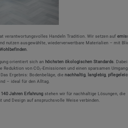
hat verantwortungsvolles Handeln Tradition. Wir setzen auf
emis
nd nutzen ausgewählte, wiederverwertbare Materialien – mit Bli
Wohlbefinden
.
gung orientiert sich an
höchsten ökologischen Standards
. Dabei
 die Reduktion von CO₂-Emissionen und einen sparsamen Umgang
 Das Ergebnis: Bodenbeläge, die
nachhaltig
,
langlebig
,
pflegelei
ind – ideal für den Alltag.
s
140 Jahren Erfahrung
stehen wir für nachhaltige Lösungen, die
ät und Design auf anspruchsvolle Weise verbinden.