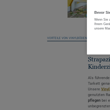
Bevor Sie
Wenn Sie a
Ihrem Gerä
unsere Ma
VORTEILE VON VINYLBÖDEN
NACHH
Strapazi
Kinder
Als führend
Tarkett gena
Unsere
Viny
genutzten Ra
pflegen
bei 
unbegrenzten