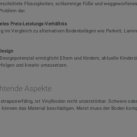
erschüttete Flüssigkeiten, schlammige Füße und weggeworfenes
 Problem dar.
tes Preis-Leistungs-Verhältnis
g im Vergleich zu alternativen Bodenbelägen wie Parkett, Lamin
 Design
esignpotenzial ermöglicht Eltern und Kindern, aktuelle Kinder
rfolgen und kreativ umzusetzen.
htende Aspekte
strapazierfähig, ist Vinylboden nicht unzerstörbar. Schwere ode
 können das Material beschädigen. Meist muss der Boden kompl