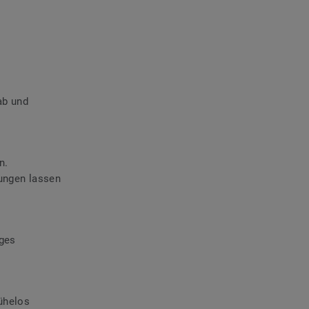
ab und
.
n.
ungen lassen
iges
ühelos