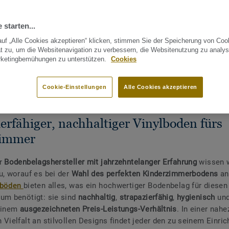
TEILEN
 starten...
uf „Alle Cookies akzeptieren“ klicken, stimmen Sie der Speicherung von Coo
t zu, um die Websitenavigation zu verbessern, die Websitenutzung zu analys
rketingbemühungen zu unterstützen.
Cookies
ALTIGKEIT
HÄNDLER
RAUMPLANER
IMPRESSIONEN
Cookie-Einstellungen
Alle Cookies akzeptieren
erfähiger, nachhaltiger Vinylboden fürs
zimmer
er
Bodenbelagshersteller mit jahrzehntelanger Erfahrung
wissen w
u, worauf es bei der
Wahl des perfekten Kinderzimmerbodens
an
lböden
bieten alles, was ein hochwertiger Bodenbelag für diesen
um benötigt: sie sind
nachhaltig
,
strapazierfähig
,
hygienisch
un
einem
ausgezeichneten Preis-Leistungs-Verhältnis
. In einer nahe
 Vielfalt an stilvollen Designs findet jeder den zu seinem Einri