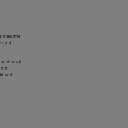
sionsarme
ck auf
 achten wir
 mit
cht
und