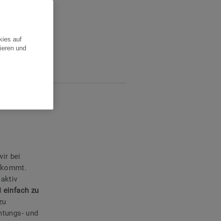
kies auf
ieren und
ir bei
kommt.
 aktiv
d
einfach zu
zu
chtungs- und