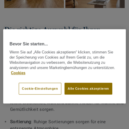
Die richtige Auswahl für Ihren
Holzboden
Bevor Sie starten...
Bei der Entscheidung für einen Holzboden spielen mehrere
Wenn Sie auf „Alle Cookies akzeptieren“ klicken, stimmen Sie
der Speicherung von Cookies auf Ihrem Gerät zu, um die
Faktoren eine Rolle. Tarkett bietet eine ansprechende
Websitenavigation zu verbessern, die Websitenutzung zu
Auswahl an Fertigparkett, dass sich optimal für
analysieren und unsere Marketingbemühungen zu unterstützen.
Schlafzimmer eignet.
Cookies
Darauf sollten Sie achten:
Cookie-Einstellungen
Alle Cookies akzeptieren
Holzart
: Helle Hölzer lassen Ihr Schlafzimmer luftig und
leicht erscheinen, während dunkle Hölzer für Wärme und
Gemütlichkeit sorgen.
Sortierung
: Ruhige Sortierungen sorgen für eine
entspannte Atmosphäre.