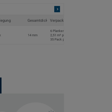
legung
Gesamtdicke
Verpackung
6 Planken pro Pack
k
14 mm
2,51 m² pro Pack
35 Pack pro Palette