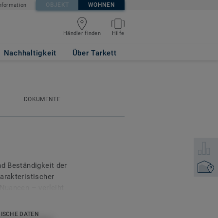
OBJEKT
WOHNEN
nformation
Händler finden
Hilfe
Nachhaltigkeit
Über Tarkett
DOKUMENTE
Wählen 
nd Beständigkeit der
Händler
arakteristischer
 Nuancen – verleiht
dere Ausstrahlung und
ervor.
ISCHE DATEN