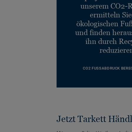
unserem CO2-R
ermitteln Si
ökologischen Fu
und finden heraus
ihn durch Rec
reduziere
CO2 FUSSABDRUCK BERE
Jetzt Tarkett Händl