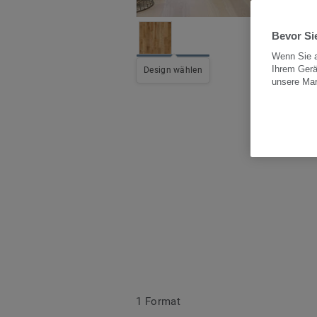
Bevor Sie
Wenn Sie a
Ihrem Gerä
All
Design wählen
unsere Ma
1 Format