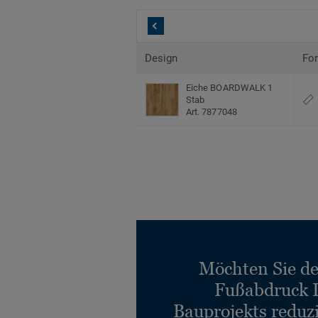
Design
Fo
Eiche BOARDWALK 1
Stab
Art. 7877048
Möchten Sie d
Fußabdruck 
Bauprojekts reduz