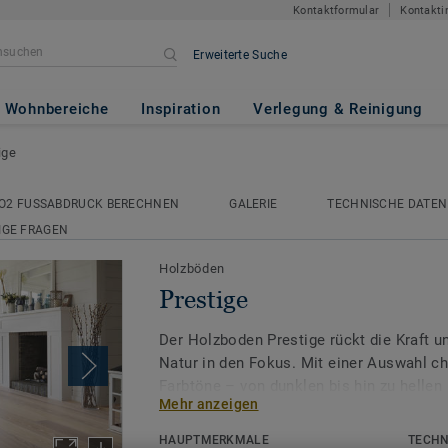
Kontaktformular
Kontakti
Erweiterte Suche
Wohnbereiche
Inspiration
Verlegung & Reinigung
ige
O2 FUSSABDRUCK BERECHNEN
GALERIE
TECHNISCHE DATEN
IGE FRAGEN
Holzböden
Prestige
Der Holzboden Prestige rückt die Kraft u
Natur in den Fokus. Mit einer Auswahl ch
Farbtöne – von dunklen bis hin zu hellen
Mehr anzeigen
diese Kollektion jedem Raum eine beson
hebt das Interieur aus dem Alltäglichen h
HAUPTMERKMALE
TECHN