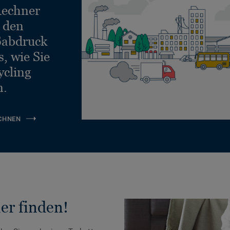
echner
e den
ßabdruck
, wie Sie
ycling
n.
CHNEN
er finden!