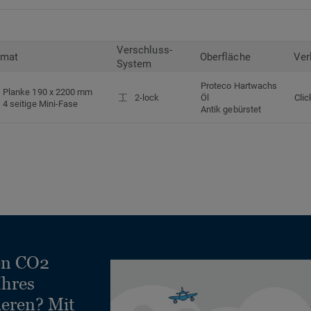
Verschluss-
rmat
Oberfläche
Ver
System
Proteco Hartwachs
Planke 190 x 2200 mm
2-lock
Öl
Clic
4 seitige Mini-Fase
Antik gebürstet
en CO2
Ihres
ieren? Mit