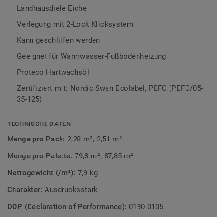
Um die individuellen Merkmale des Holzes hervorzuheben,
Landhausdiele Eiche
werden die Dielen gebürstet und gebeizt. So kommt die
Verlegung mit 2-Lock Klicksystem
natürliche Maserung besonders schön zur Geltung. Die
Oberflächenbehandlung mit hochwertigem Hartwachsöl
Kann geschliffen werden
schützt die Oberfläche und sorgt für eine angenehme
Geeignet für Warmwasser-Fußbodenheizung
Haptik. Heritage verbindet zeitlose Ästhetik mit natürlicher
Eleganz – für Wohnräume mit Persönlichkeit.
Proteco Hartwachsöl
Zertifiziert mit: Nordic Swan Ecolabel, PEFC (PEFC/05-
Erfahren Sie mehr über Tarkett Holzböden.
35-125)
TECHNISCHE DATEN
Menge pro Pack:
2,28 m², 2,51 m²
Menge pro Palette:
79,8 m², 87,85 m²
Nettogewicht (/m²):
7,9 kg
Charakter:
Ausdrucksstark
DOP (Declaration of Performance):
0190-0105