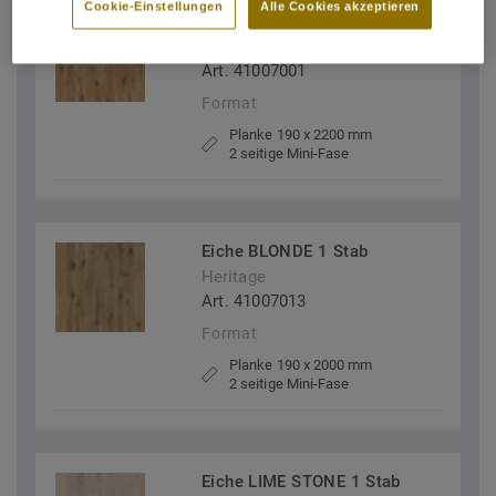
Cookie-Einstellungen
Alle Cookies akzeptieren
Eiche 1 Stab
Heritage
Art. 41007001
Format
Planke 190 x 2200 mm
2 seitige Mini-Fase
Eiche BLONDE 1 Stab
Heritage
Art. 41007013
Format
Planke 190 x 2000 mm
2 seitige Mini-Fase
Eiche LIME STONE 1 Stab