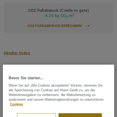
CO2 Fußabdruck (Cradle to gate)
2
-4.35 kg CO
/m
2
CO2 FUSSABDRUCK BERECHNEN
Händler finden
Bevor Sie starten...
Heritage
Wenn Sie auf „Alle Cookies akzeptieren“ klicken, stimmen Sie
der Speicherung von Cookies auf Ihrem Gerät zu, um die
Websitenavigation zu verbessern, die Websitenutzung zu
analysieren und unsere Marketingbemühungen zu unterstützen.
Cookies
FILTER (2)