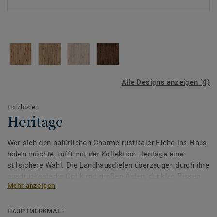
Alle Designs anzeigen (4)
Holzböden
Heritage
Wer sich den natürlichen Charme rustikaler Eiche ins Haus
holen möchte, trifft mit der Kollektion Heritage eine
stilsichere Wahl. Die Landhausdielen überzeugen durch ihre
ausdrucksstarke Optik mit großen Ästen, dunklen Rissen
Mehr anzeigen
und lebendigen Farbvariationen, die jedem Raum eine
warme, authentische Ausstrahlung verleihen.
HAUPTMERKMALE