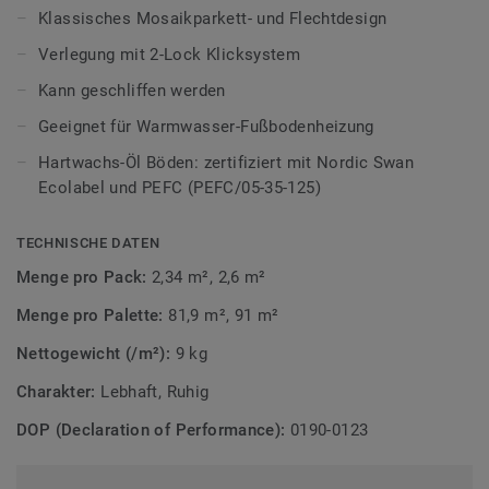
Klassisches Mosaikparkett- und Flechtdesign
Durch die sorgfältige Bürstung sowie die Behandlung mit
Verlegung mit 2-Lock Klicksystem
Hartwachs-Öl oder Lack kommen die natürliche Maserung
und Struktur jeder Diele besonders gut zur Geltung.
Kann geschliffen werden
Geeignet für Warmwasser-Fußbodenheizung
Erfahren Sie mehr über Tarkett Holzböden.
Hartwachs-Öl Böden: zertifiziert mit Nordic Swan
Ecolabel und PEFC (PEFC/05-35-125)
TECHNISCHE DATEN
Menge pro Pack:
2,34 m², 2,6 m²
Menge pro Palette:
81,9 m², 91 m²
Nettogewicht (/m²):
9 kg
Charakter:
Lebhaft, Ruhig
DOP (Declaration of Performance):
0190-0123