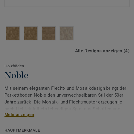
Alle Designs anzeigen (4)
Holzböden
Noble
Mit seinem eleganten Flecht- und Mosaikdesign bringt der
Parkettboden Noble den unverwechselbaren Stil der 50er
Jahre zurück. Die Mosaik- und Flechtmuster erzeugen je
nach Lichteinfall ein lebendiges Spiel aus Schatten und
Mehr anzeigen
Reflexen, das dem Raum Tiefe und Dynamik verleiht. Trotz
seines Retro-Charmes wirkt Noble dabei modern und
stilvoll – ein Boden mit Charakter und Stilbewusstsein.
HAUPTMERKMALE