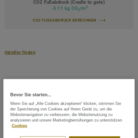
CO2 Fußabdruck (Cradle to gate)
2
-3.11 kg CO
/m
2
CO2 FUSSABDRUCK BERECHNEN
Händler finden
Noble
Bevor Sie starten...
Wenn Sie auf „Alle Cookies akzeptieren“ klicken, stimmen Sie
der Speicherung von Cookies auf Ihrem Gerät zu, um die
FILTER (2)
Websitenavigation zu verbessern, die Websitenutzung zu
analysieren und unsere Marketingbemühungen zu unterstützen.
Cookies
Eiche CLASSIC Flechte