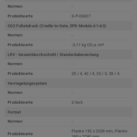
Normen
-
Produktwerte
S-P-06627
CO2 Fußabdruck (Cradle-to-Gate, EPD Module A1-A3)
Normen
-
Produktwerte
-3,11 kg CO₂e /m²
LRV - Gesamtdurchschnitt / Standardabweichung
Normen
-
Produktwerte
25 / 4, 42 / 4, 33 / 3, 28 / 4
Verriegelungssystem
Normen
-
Produktwerte
2-lock
Format
Normen
-
Planke 192 x 2028 mm, Planke
Produktwerte
190 x 2280 mm