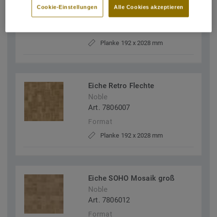
Noble
Cookie-Einstellungen
Alle Cookies akzeptieren
Art. 7806018
Format
Planke 192 x 2028 mm
Eiche Retro Flechte
Noble
Art. 7806007
Format
Planke 192 x 2028 mm
Eiche SOHO Mosaik groß
Noble
Art. 7806012
Format