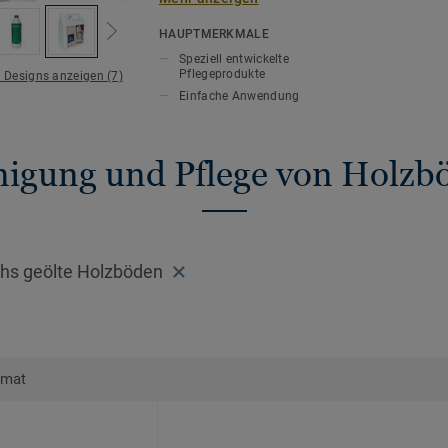
entwickelten Pflegemitteln an, um Ihren 
zu erhalten.
HAUPTMERKMALE
Speziell entwickelte
Pflegeprodukte
e Designs anzeigen (7)
Einfache Anwendung
nigung und Pflege von Holzb
chs geölte Holzböden
rmat