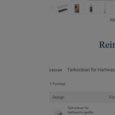
All
Rei
Tarkoclean für Hartwa
DESIGN
1 Format
Design
Fo
Tarkoclean für
Hartwachs geölte