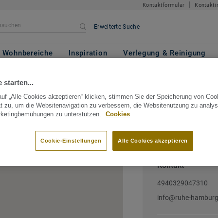
Kontaktformular
Kontakti
Erweiterte Suche
Wohnbereiche
Inspiration
Verlegung & Reinigung
ermany
Hamburg
Hamburg
Ruhe & Co. Handelsges.
 starten...
uf „Alle Cookies akzeptieren“ klicken, stimmen Sie der Speicherung von Coo
delsges. mbh
t zu, um die Websitenavigation zu verbessern, die Websitenutzung zu analys
rketingbemühungen zu unterstützen.
Cookies
 Hamburg, Hamburg, Germany
Cookie-Einstellungen
Alle Cookies akzeptieren
Kontakt
4940329047310
info@ruhe-hamburg