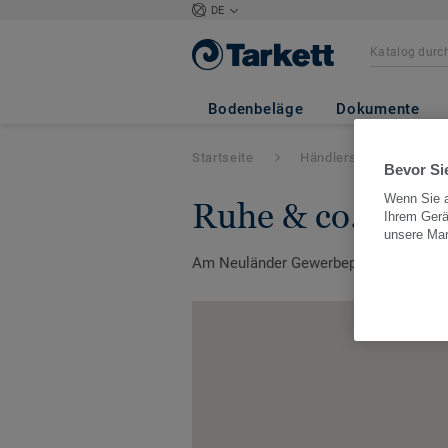
DE
Bodenbeläge
Dokumente
Startseite
Händlersuche
G
Bevor Sie
Wenn Sie a
ruhe & co. han
Ihrem Gerä
unsere Ma
Am Neuländer Gewerbepark 5, 21079,