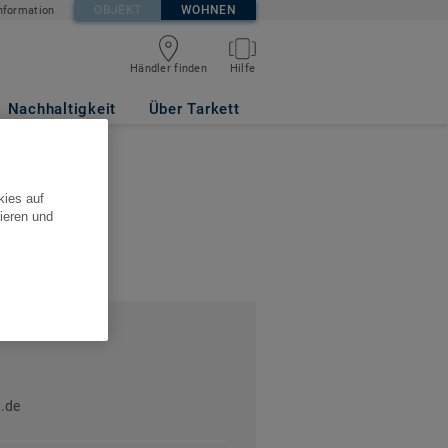
OBJEKT
WOHNEN
nformation
Händler finden
Hilfe
Nachhaltigkeit
Über Tarkett
 mbH
kies auf
ieren und
.de