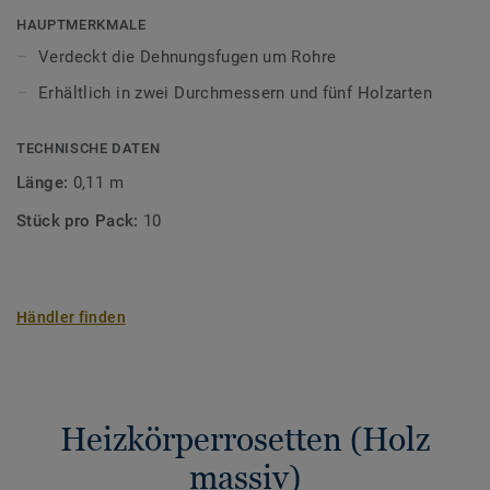
in fünf Holzarten und zwei Durchmessern erhältlich.
HAUPTMERKMALE
Verdeckt die Dehnungsfugen um Rohre
Holz ist ein Naturprodukt. Abweichungen in Farbe und
Erhältlich in zwei Durchmessern und fünf Holzarten
Struktur sind möglich.
TECHNISCHE DATEN
Länge:
0,11 m
Stück pro Pack:
10
Händler finden
Heizkörperrosetten (Holz
massiv)