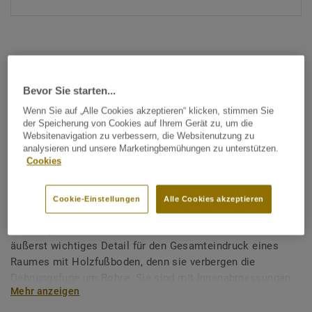
Bevor Sie starten...
Wenn Sie auf „Alle Cookies akzeptieren“ klicken, stimmen Sie
Alle Designs anzeigen (3)
der Speicherung von Cookies auf Ihrem Gerät zu, um die
Websitenavigation zu verbessern, die Websitenutzung zu
analysieren und unsere Marketingbemühungen zu unterstützen.
Zubehör
Cookies
Heizkörperrosetten (Holz
massiv)
Cookie-Einstellungen
Alle Cookies akzeptieren
Heizkörperrosetten aus Massivholz sind ein kleines, aber
äußerst wichtiges Detail für den Gesamteindruck eines
Raumes mit Holzfußboden, denn sie verbergen die
Dehnungsfuge um Rohre. Sie sind mit Innenabmessungen
Mehr anzeigen
von 17,1 mm und 22 mm für die meisten
Standardrohrdurchmesser erhältlich. Sie sind lackiert und