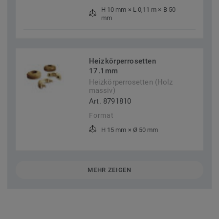
H 10 mm × L 0,11 m × B 50
mm
Heizkörperrosetten
17.1mm
Heizkörperrosetten (Holz
massiv)
Art. 8791810
Format
H 15 mm × Ø 50 mm
MEHR ZEIGEN