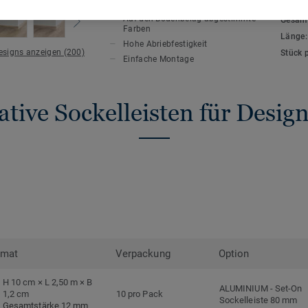
HAUPTMERKMALE
TECHN
Auf den Bodenbelag abgestimmte
Gesamt
Farben
Länge
Hohe Abriebfestigkeit
Designs anzeigen (200)
Stück 
Einfache Montage
tive Sockelleisten für Desi
rmat
Verpackung
Option
H 10 cm × L 2,50 m × B
ALUMINIUM
-
Set-On
1,2 cm
10 pro Pack
Sockelleiste 80 mm
Gesamtstärke 12 mm