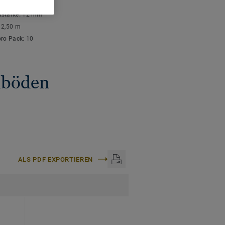
ISCHE DATEN
stärke:
12 mm
:
2,50 m
pro Pack:
10
gnböden
ALS PDF EXPORTIEREN