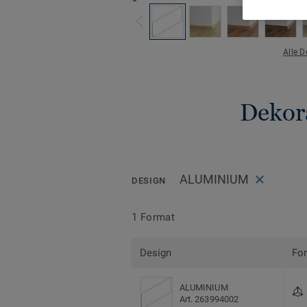
Alle 
Dekora
ALUMINIUM
DESIGN
1 Format
Design
Fo
ALUMINIUM
Art. 263994002