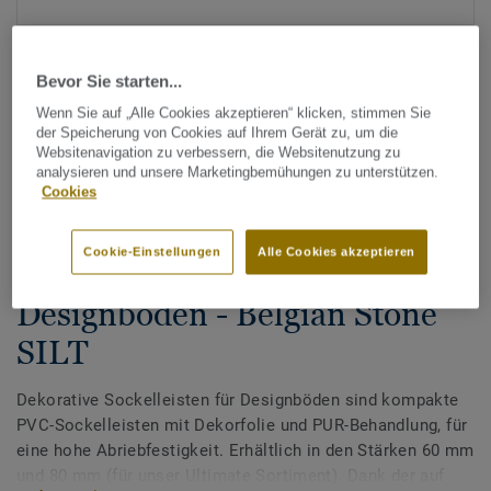
Bevor Sie starten...
Wenn Sie auf „Alle Cookies akzeptieren“ klicken, stimmen Sie
der Speicherung von Cookies auf Ihrem Gerät zu, um die
Websitenavigation zu verbessern, die Websitenutzung zu
analysieren und unsere Marketingbemühungen zu unterstützen.
Alle Designs anzeigen (200)
Cookies
Zubehör
Cookie-Einstellungen
Alle Cookies akzeptieren
Dekorative Sockelleisten für
Designböden - Belgian Stone
SILT
Dekorative Sockelleisten für Designböden sind kompakte
PVC-Sockelleisten mit Dekorfolie und PUR-Behandlung, für
eine hohe Abriebfestigkeit. Erhältlich in den Stärken 60 mm
und 80 mm (für unser Ultimate Sortiment). Dank der auf