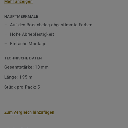
Mehr anzeigen
unsere Designböden abgestimmten Farben sorgen Sie für
ein perfektes Finish.
HAUPTMERKMALE
Auf den Bodenbelag abgestimmte Farben
Hohe Abriebfestigkeit
Einfache Montage
TECHNISCHE DATEN
Gesamtstärke:
10 mm
Länge:
1,95 m
Stück pro Pack:
5
Zum Vergleich hinzufügen