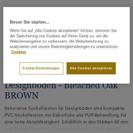
Bevor Sie starten...
Wenn Sie auf „Alle Cookies akzeptieren“ klicken, stimmen Sie
der Speicherung von Cookies auf Ihrem Gerät zu, um die
Websitenavigation zu verbessern, die Websitenutzung zu
analysieren und unsere Marketingbemühungen zu unterstützen.
Alle Designs anzeigen (200)
Cookies
Zubehör
Cookie-Einstellungen
Alle Cookies akzeptieren
Dekorative Sockelleisten für
Designböden - Bleached Oak
BROWN
Dekorative Sockelleisten für Designböden sind kompakte
PVC-Sockelleisten mit Dekorfolie und PUR-Behandlung, für
eine hohe Abriebfestigkeit. Erhältlich in den Stärken 60 mm
und 80 mm (für unser Ultimate Sortiment). Dank der auf