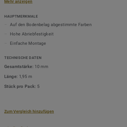
Mehr anzeigen
unsere Designböden abgestimmten Farben sorgen Sie für
ein perfektes Finish.
HAUPTMERKMALE
Auf den Bodenbelag abgestimmte Farben
Hohe Abriebfestigkeit
Einfache Montage
TECHNISCHE DATEN
Gesamtstärke:
10 mm
Länge:
1,95 m
Stück pro Pack:
5
Zum Vergleich hinzufügen