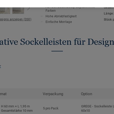
HAUPTMERKMALE
TECHN
Auf den Bodenbelag abgestimmte
Gesamt
Farben
Länge
Hohe Abriebfestigkeit
Designs anzeigen (200)
Stück 
Einfache Montage
tive Sockelleisten für Desi
rmat
Verpackung
Option
H 60 mm × L 1,95 m
GREGE
-
Sockelleiste 
5 pro Pack
Gesamtstärke 10 mm
60x10