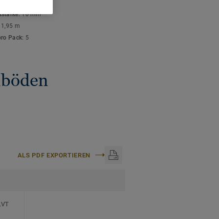
ISCHE DATEN
stärke:
10 mm
:
1,95 m
pro Pack:
5
gnböden
ALS PDF EXPORTIEREN
LVT