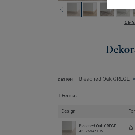
Alle 
Dekora
Bleached Oak GREGE
DESIGN
1 Format
Design
Fo
Bleached Oak GREGE
Art. 26646105