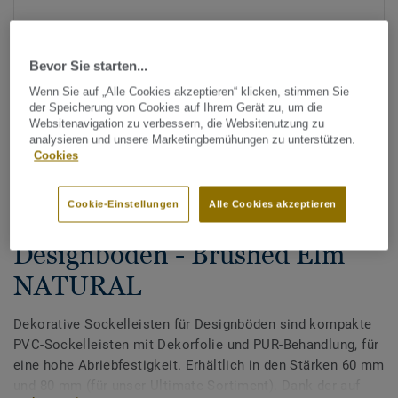
Bevor Sie starten...
Wenn Sie auf „Alle Cookies akzeptieren“ klicken, stimmen Sie
der Speicherung von Cookies auf Ihrem Gerät zu, um die
Websitenavigation zu verbessern, die Websitenutzung zu
analysieren und unsere Marketingbemühungen zu unterstützen.
Alle Designs anzeigen (200)
Cookies
Zubehör
Cookie-Einstellungen
Alle Cookies akzeptieren
Dekorative Sockelleisten für
Designböden - Brushed Elm
NATURAL
Dekorative Sockelleisten für Designböden sind kompakte
PVC-Sockelleisten mit Dekorfolie und PUR-Behandlung, für
eine hohe Abriebfestigkeit. Erhältlich in den Stärken 60 mm
und 80 mm (für unser Ultimate Sortiment). Dank der auf