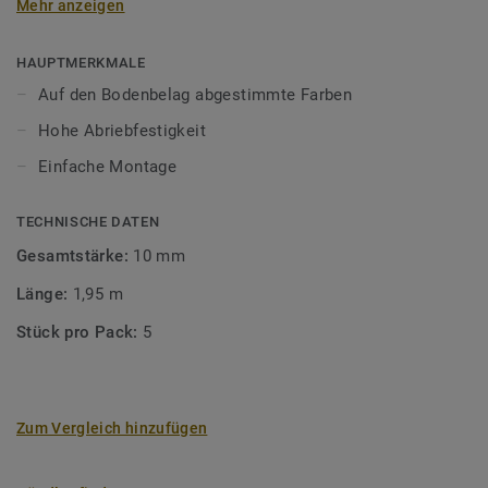
Mehr anzeigen
unsere Designböden abgestimmten Farben sorgen Sie für
ein perfektes Finish.
HAUPTMERKMALE
Auf den Bodenbelag abgestimmte Farben
Hohe Abriebfestigkeit
Einfache Montage
TECHNISCHE DATEN
Gesamtstärke:
10 mm
Länge:
1,95 m
Stück pro Pack:
5
Zum Vergleich hinzufügen