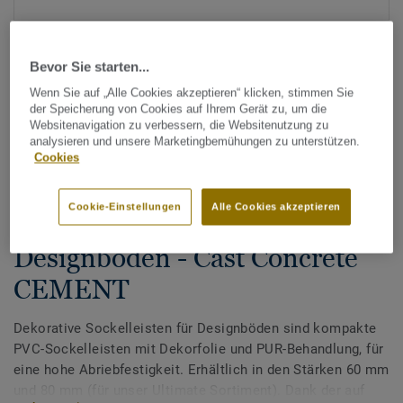
Bevor Sie starten...
Wenn Sie auf „Alle Cookies akzeptieren“ klicken, stimmen Sie
der Speicherung von Cookies auf Ihrem Gerät zu, um die
Websitenavigation zu verbessern, die Websitenutzung zu
analysieren und unsere Marketingbemühungen zu unterstützen.
Alle Designs anzeigen (200)
Cookies
Zubehör
Cookie-Einstellungen
Alle Cookies akzeptieren
Dekorative Sockelleisten für
Designböden - Cast Concrete
CEMENT
Dekorative Sockelleisten für Designböden sind kompakte
PVC-Sockelleisten mit Dekorfolie und PUR-Behandlung, für
eine hohe Abriebfestigkeit. Erhältlich in den Stärken 60 mm
und 80 mm (für unser Ultimate Sortiment). Dank der auf