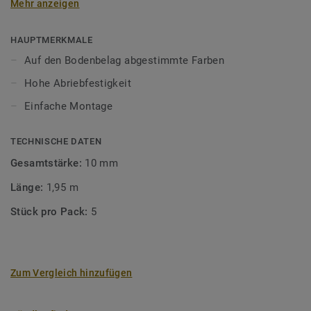
Mehr anzeigen
unsere Designböden abgestimmten Farben sorgen Sie für
ein perfektes Finish.
HAUPTMERKMALE
Auf den Bodenbelag abgestimmte Farben
Hohe Abriebfestigkeit
Einfache Montage
TECHNISCHE DATEN
Gesamtstärke:
10 mm
Länge:
1,95 m
Stück pro Pack:
5
Zum Vergleich hinzufügen