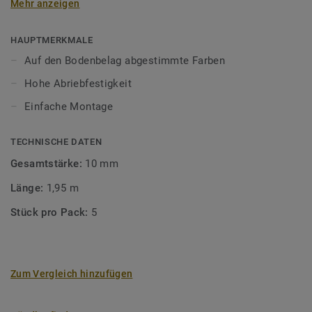
Mehr anzeigen
unsere Designböden abgestimmten Farben sorgen Sie für
ein perfektes Finish.
HAUPTMERKMALE
Auf den Bodenbelag abgestimmte Farben
Hohe Abriebfestigkeit
Einfache Montage
TECHNISCHE DATEN
Gesamtstärke:
10 mm
Länge:
1,95 m
Stück pro Pack:
5
Zum Vergleich hinzufügen