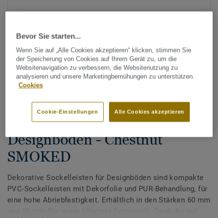
Bevor Sie starten...
Wenn Sie auf „Alle Cookies akzeptieren“ klicken, stimmen Sie
der Speicherung von Cookies auf Ihrem Gerät zu, um die
Websitenavigation zu verbessern, die Websitenutzung zu
analysieren und unsere Marketingbemühungen zu unterstützen.
Alle Designs anzeigen (200)
Cookies
Zubehör
Cookie-Einstellungen
Alle Cookies akzeptieren
Dekorative Sockelleisten für
Designböden - Chestnut
SMOKED
Dekorative Sockelleisten für Designböden sind kompakte
PVC-Sockelleisten mit Dekorfolie und PUR-Behandlung, für
eine hohe Abriebfestigkeit. Erhältlich in den Stärken 60 mm
und 80 mm (für unser Ultimate Sortiment). Dank der auf