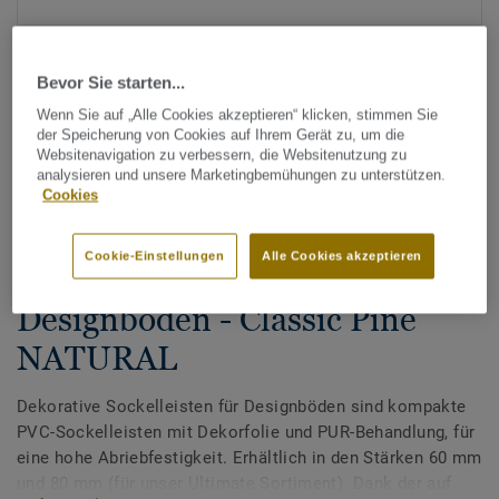
Bevor Sie starten...
Wenn Sie auf „Alle Cookies akzeptieren“ klicken, stimmen Sie
der Speicherung von Cookies auf Ihrem Gerät zu, um die
Websitenavigation zu verbessern, die Websitenutzung zu
analysieren und unsere Marketingbemühungen zu unterstützen.
Alle Designs anzeigen (200)
Cookies
Zubehör
Cookie-Einstellungen
Alle Cookies akzeptieren
Dekorative Sockelleisten für
Designböden - Classic Pine
NATURAL
Dekorative Sockelleisten für Designböden sind kompakte
PVC-Sockelleisten mit Dekorfolie und PUR-Behandlung, für
eine hohe Abriebfestigkeit. Erhältlich in den Stärken 60 mm
und 80 mm (für unser Ultimate Sortiment). Dank der auf