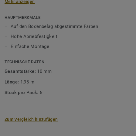
Mehr anzeigen
unsere Designböden abgestimmten Farben sorgen Sie für
ein perfektes Finish.
HAUPTMERKMALE
Auf den Bodenbelag abgestimmte Farben
Hohe Abriebfestigkeit
Einfache Montage
TECHNISCHE DATEN
Gesamtstärke:
10 mm
Länge:
1,95 m
Stück pro Pack:
5
Zum Vergleich hinzufügen