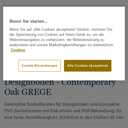
Bevor Sie starten...
Wenn Sie auf „Alle Cookies akzeptieren“ klicken, stimmen Sie
der Speicherung von Cookies auf Ihrem Gerät zu, um die
Websitenavigation zu verbessern, die Websitenutzung zu
analysieren und unsere Marketingbemühungen zu unterstützen.
Alle Designs anzeigen (200)
Cookies
Zubehör
Cookie-Einstellungen
Alle Cookies akzeptieren
Dekorative Sockelleisten für
Designböden - Contemporary
Oak GREGE
Dekorative Sockelleisten für Designböden sind kompakte
PVC-Sockelleisten mit Dekorfolie und PUR-Behandlung, für
eine hohe Abriebfestigkeit. Erhältlich in den Stärken 60 mm
und 80 mm (für unser Ultimate Sortiment). Dank der auf