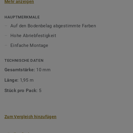
Mehr anzeigen
unsere Designböden abgestimmten Farben sorgen Sie für
ein perfektes Finish.
HAUPTMERKMALE
Auf den Bodenbelag abgestimmte Farben
Hohe Abriebfestigkeit
Einfache Montage
TECHNISCHE DATEN
Gesamtstärke:
10 mm
Länge:
1,95 m
Stück pro Pack:
5
Zum Vergleich hinzufügen