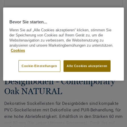
Bevor Sie starten...
Wenn Sie auf „Alle Cookies akzeptieren“ klicken, stimmen Sie
der Speicherung von Cookies auf Ihrem Gerät zu, um die
Websitenavigation zu verbessern, die Websitenutzung zu
analysieren und unsere Marketingbemühungen zu unterstützen.
Alle Designs anzeigen (200)
Cookies
Zubehör
Cookie-Einstellungen
Alle Cookies akzeptieren
Dekorative Sockelleisten für
Designböden - Contemporary
Oak NATURAL
Dekorative Sockelleisten für Designböden sind kompakte
PVC-Sockelleisten mit Dekorfolie und PUR-Behandlung, für
eine hohe Abriebfestigkeit. Erhältlich in den Stärken 60 mm
und 80 mm (für unser Ultimate Sortiment). Dank der auf