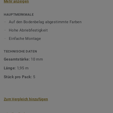
Mehr anzeigen
unsere Designböden abgestimmten Farben sorgen Sie für
ein perfektes Finish.
HAUPTMERKMALE
Auf den Bodenbelag abgestimmte Farben
Hohe Abriebfestigkeit
Einfache Montage
TECHNISCHE DATEN
Gesamtstärke:
10 mm
Länge:
1,95 m
Stück pro Pack:
5
Zum Vergleich hinzufügen