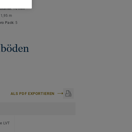
ISCHE DATEN
stärke:
10 mm
:
1,95 m
pro Pack:
5
gnböden
ALS PDF EXPORTIEREN
te LVT