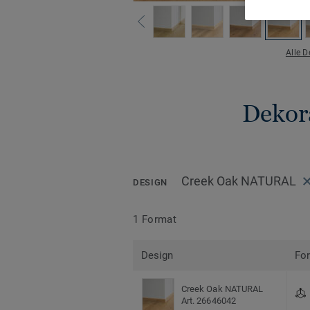
Alle 
Dekora
Creek Oak NATURAL
DESIGN
1 Format
Design
Fo
Creek Oak NATURAL
Art. 26646042