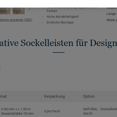
HAUPTMERKMALE
TECHN
Auf den Bodenbelag abgestimmte
Gesamt
Farben
Länge
Hohe Abriebfestigkeit
Designs anzeigen (200)
Stück 
Einfache Montage
tive Sockelleisten für Desi
rmat
Verpackung
Option
H 60 mm × L 1,95 m
NATURAL
-
Sockelleis
5 pro Pack
Gesamtstärke 10 mm
60x10