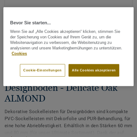
Bevor Sie starten...
Wenn Sie auf „Alle Cookies akzeptieren“ klicken, stimmen Sie
der Speicherung von Cookies auf Ihrem Gerät zu, um die
Websitenavigation zu verbessern, die Websitenutzung zu
analysieren und unsere Marketingbemühungen zu unterstützen.
Alle Designs anzeigen (200)
Cookies
Zubehör
Cookie-Einstellungen
Alle Cookies akzeptieren
Dekorative Sockelleisten für
Designböden - Delicate Oak
ALMOND
Dekorative Sockelleisten für Designböden sind kompakte
PVC-Sockelleisten mit Dekorfolie und PUR-Behandlung, für
eine hohe Abriebfestigkeit. Erhältlich in den Stärken 60 mm
und 80 mm (für unser Ultimate Sortiment). Dank der auf