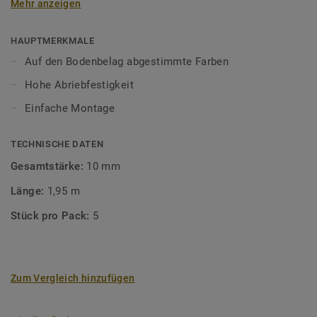
Mehr anzeigen
unsere Designböden abgestimmten Farben sorgen Sie für
ein perfektes Finish.
HAUPTMERKMALE
Auf den Bodenbelag abgestimmte Farben
Hohe Abriebfestigkeit
Einfache Montage
TECHNISCHE DATEN
Gesamtstärke:
10 mm
Länge:
1,95 m
Stück pro Pack:
5
Zum Vergleich hinzufügen