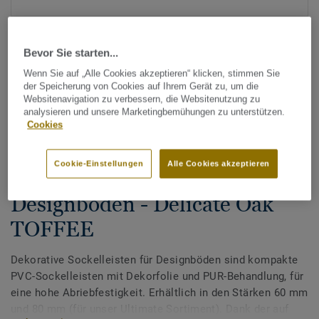
Bevor Sie starten...
Wenn Sie auf „Alle Cookies akzeptieren“ klicken, stimmen Sie
der Speicherung von Cookies auf Ihrem Gerät zu, um die
Websitenavigation zu verbessern, die Websitenutzung zu
analysieren und unsere Marketingbemühungen zu unterstützen.
Alle Designs anzeigen (200)
Cookies
Zubehör
Cookie-Einstellungen
Alle Cookies akzeptieren
Dekorative Sockelleisten für
Designböden - Delicate Oak
TOFFEE
Dekorative Sockelleisten für Designböden sind kompakte
PVC-Sockelleisten mit Dekorfolie und PUR-Behandlung, für
eine hohe Abriebfestigkeit. Erhältlich in den Stärken 60 mm
und 80 mm (für unser Ultimate Sortiment). Dank der auf