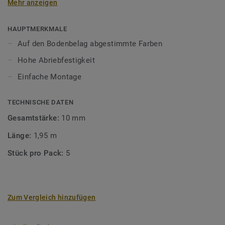
Mehr anzeigen
unsere Designböden abgestimmten Farben sorgen Sie für
ein perfektes Finish.
HAUPTMERKMALE
Auf den Bodenbelag abgestimmte Farben
Hohe Abriebfestigkeit
Einfache Montage
TECHNISCHE DATEN
Gesamtstärke:
10 mm
Länge:
1,95 m
Stück pro Pack:
5
Zum Vergleich hinzufügen