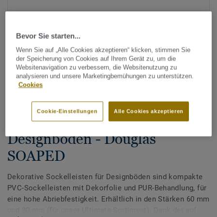
Bevor Sie starten...
Wenn Sie auf „Alle Cookies akzeptieren“ klicken, stimmen Sie
der Speicherung von Cookies auf Ihrem Gerät zu, um die
Websitenavigation zu verbessern, die Websitenutzung zu
analysieren und unsere Marketingbemühungen zu unterstützen.
Alle Designs anzeigen (200)
Cookies
Zubehör
Cookie-Einstellungen
Alle Cookies akzeptieren
Dekorative Sockelleisten für
Designböden - Douglas
SOAPED
Dekorative Sockelleisten für Designböden sind kompakte
PVC-Sockelleisten mit Dekorfolie und PUR-Behandlung, für
eine hohe Abriebfestigkeit. Erhältlich in den Stärken 60 mm
und 80 mm (für unser Ultimate Sortiment). Dank der auf