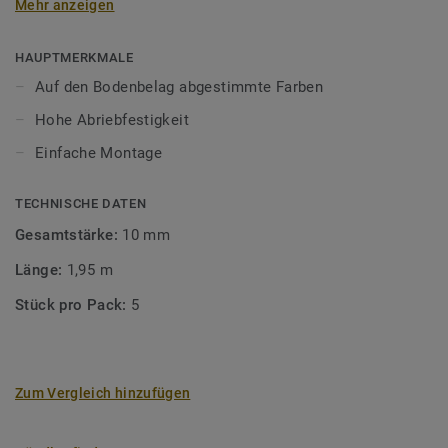
Mehr anzeigen
unsere Designböden abgestimmten Farben sorgen Sie für
ein perfektes Finish.
HAUPTMERKMALE
Auf den Bodenbelag abgestimmte Farben
Hohe Abriebfestigkeit
Einfache Montage
TECHNISCHE DATEN
Gesamtstärke:
10 mm
Länge:
1,95 m
Stück pro Pack:
5
Zum Vergleich hinzufügen