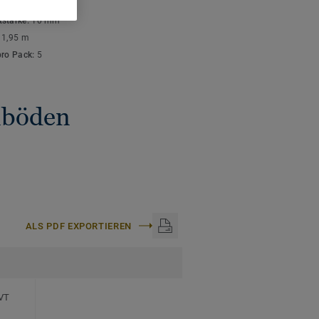
ISCHE DATEN
stärke:
10 mm
:
1,95 m
pro Pack:
5
gnböden
ALS PDF EXPORTIEREN
LVT