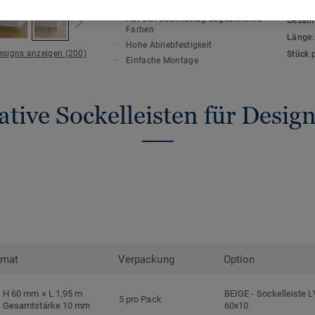
HAUPTMERKMALE
TECHN
Auf den Bodenbelag abgestimmte
Gesamt
Farben
Länge
Hohe Abriebfestigkeit
Designs anzeigen (200)
Stück 
Einfache Montage
tive Sockelleisten für Desi
rmat
Verpackung
Option
H 60 mm × L 1,95 m
BEIGE
-
Sockelleiste 
5 pro Pack
Gesamtstärke 10 mm
60x10