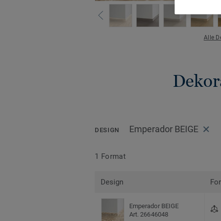
Alle 
Dekora
Emperador BEIGE
DESIGN
1 Format
Design
Fo
Emperador BEIGE
Art. 26646048