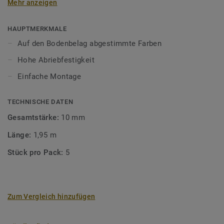
Mehr anzeigen
unsere Designböden abgestimmten Farben sorgen Sie für
ein perfektes Finish.
HAUPTMERKMALE
Auf den Bodenbelag abgestimmte Farben
Hohe Abriebfestigkeit
Einfache Montage
TECHNISCHE DATEN
Gesamtstärke:
10 mm
Länge:
1,95 m
Stück pro Pack:
5
Zum Vergleich hinzufügen