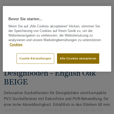
Bevor Sie starten...
Wenn Sie auf „Alle Cookies akzeptieren“ klicken, stimmen Sie
der Speicherung von Cookies auf Ihrem Gerät zu, um die
Websitenavigation zu verbessern, die Websitenutzung zu
analysieren und unsere Marketingbemühungen zu unterstützen.
Alle Designs anzeigen (200)
Cookies
Zubehör
Cookie-Einstellungen
Alle Cookies akzeptieren
Dekorative Sockelleisten für
Designböden - English Oak
BEIGE
Dekorative Sockelleisten für Designböden sind kompakte
PVC-Sockelleisten mit Dekorfolie und PUR-Behandlung, für
eine hohe Abriebfestigkeit. Erhältlich in den Stärken 60 mm
und 80 mm (für unser Ultimate Sortiment). Dank der auf